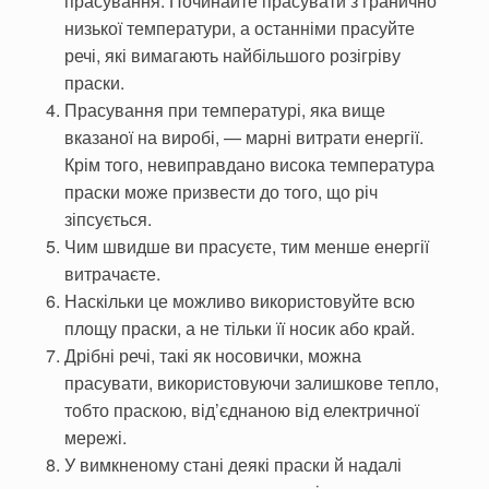
прасування. Починайте прасувати з гранично
низької температури, а останніми прасуйте
речі, які вимагають найбільшого розігріву
праски.
Прасування при температурі, яка вище
вказаної на виробі, — марні витрати енергії.
Крім того, невиправдано висока температура
праски може призвести до того, що річ
зіпсується.
Чим швидше ви прасуєте, тим менше енергії
витрачаєте.
Наскільки це можливо використовуйте всю
площу праски, а не тільки її носик або край.
Дрібні речі, такі як носовички, можна
прасувати, використовуючи залишкове тепло,
тобто праскою, від’єднаною від електричної
мережі.
У вимкненому стані деякі праски й надалі