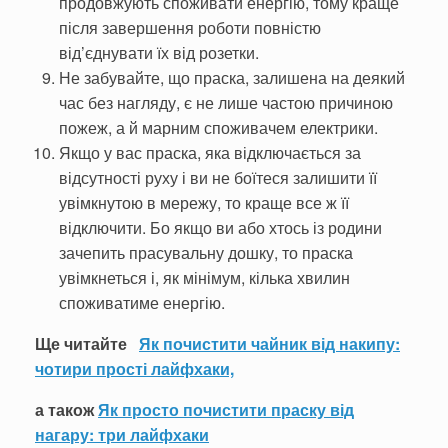
продовжують споживати енергію, тому краще
після завершення роботи повністю
від’єднувати їх від розетки.
Не забувайте, що праска, залишена на деякий
час без нагляду, є не лише частою причиною
пожеж, а й марним споживачем електрики.
Якщо у вас праска, яка відключається за
відсутності руху і ви не боїтеся залишити її
увімкнутою в мережу, то краще все ж її
відключити. Бо якщо ви або хтось із родини
зачепить прасувальну дошку, то праска
увімкнеться і, як мінімум, кілька хвилин
споживатиме енергію.
Ще читайте
Як почистити чайник від накипу:
чотири прості лайфхаки,
а також
Як просто почистити праску від
нагару: три лайфхаки