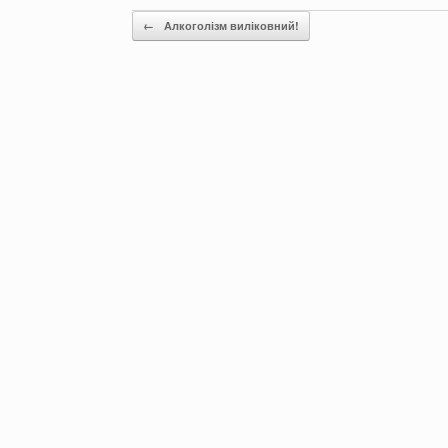
Post navigation
←
Алкоголізм виліковний!