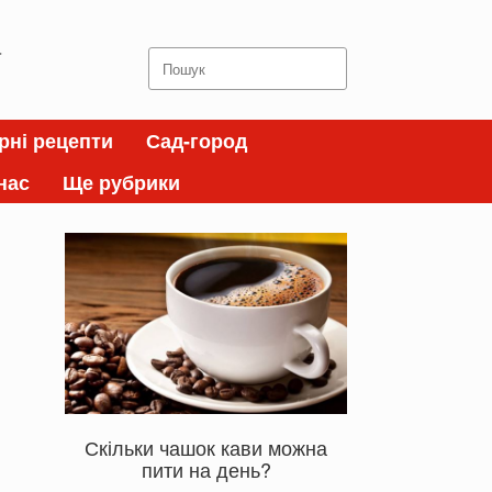
а
Search
for:
рні рецепти
Сад-город
нас
Ще рубрики
Скільки чашок кави можна
пити на день?