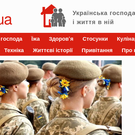
ua
Українська господ
і життя в ній
 господа
Їжа
Здоров’я
Стосунки
Куліна
Техніка
Життєві історії
Привітання
Про 