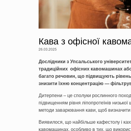
Кава з офісної кавома
26.03.2025
Дослідники з Упсальського університет
традиційних офісних кавомашинах або з
багато речовин, що підвищують рівень
знизити їхню концентрацію — фільтру
Дитерпени – це сполуки рослинного походж
підвищенням рівня ліпопротеїнів низької 
методи заварювання кави, щоб визначити в
Виявилося, що найбільше кафестолу і кахв
кавомашинах, особливо в тих, що використ