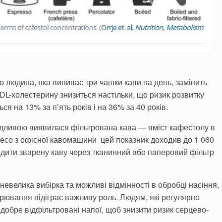
 людина, яка випиває три чашки кави на день, замінить
LDL-холестерину знизиться настільки, що ризик розвитку
 на 13% за п’ять років і на 36% за 40 років.
дливою виявилася фільтрована кава — вміст кафестолу в
спресо з офісної кавомашини цей показник доходив до 1 060
цідити зварену каву через тканинний або паперовий фільтр
невелика вибірка та можливі відмінності в обробці насіння,
арювання відіграє важливу роль. Людям, які регулярно
добре відфільтровані напої, щоб знизити ризик серцево-