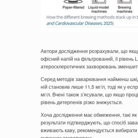
Автори дослідження розрахували, що якщо
офісний напій на фільтрований, її рівень 
атеросклеротичних захворювань зменшиться
Серед методів заварювання найменш шкі
ній становив лише 11,5 мг/л, тоді як у е
мг/л. Вчені також з’ясували, що якщо про
рівень дитерпенів різко знижується.
Хоча дослідження має обмеження, такі як 
результати підтверджують, що спосіб зав
вживають каву, рекомендується вибирати 
судинних захворювань.