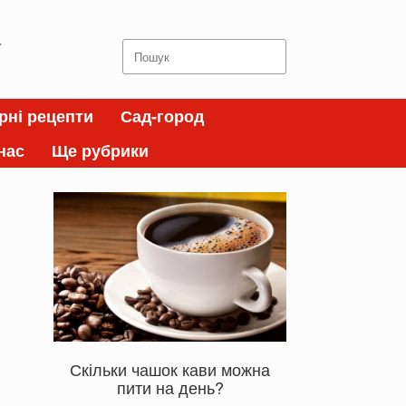
а
Search
for:
рні рецепти
Сад-город
нас
Ще рубрики
Скільки чашок кави можна
пити на день?