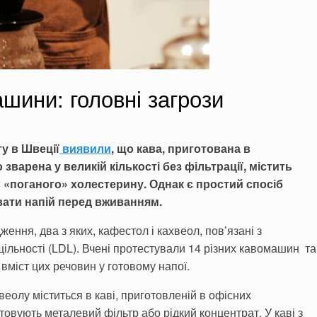
шини: головні загрози
у в Швеції
виявили
, що кава, приготована в
варена у великій кількості без фільтрації, містить
 «поганого» холестерину. Однак є простий спосіб
вати напій перед вживанням.
ення, два з яких, кафестол і кахвеол, пов’язані з
щільності (LDL). Вчені протестували 14 різних кавомашин та
міст цих речовин у готовому напої.
еолу міститься в каві, приготовленій в офісних
овують металевий фільтр або рідкий концентрат. У каві з