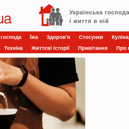
ua
Українська господ
і життя в ній
 господа
Їжа
Здоров’я
Стосунки
Куліна
Техніка
Життєві історії
Привітання
Про 