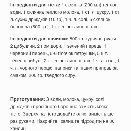
Інгредієнти для тіста:
1 склянка (200 мл) теплої
води, 1 склянка теплого молока, 1 ст. л. цукру, 1 ст.
л. сухих дріжджів (10 гр), 1 ч. л. солі, 5 склянок
борошна (600 гр.), 1 ст. л. рослинної олії.
Інгредієнти для начинки:
500 гр. курячої грудки,
2 цибулини, 2 помідори, 1 зелений перець, 1
червоний перець, 5-6 гілочок петрушки, 5 шт.
зеленої цибулі, 2 ст. л. рослинної олії, 1 ч. л. солі, 1
ч. л. чорного перцю, паприки та інших приправ за
смаком, 200 гр. твердого сиру.
Приготування:
З води, молока, цукру, солі,
дріжджів і просіяного борошна замісіть м’яке
тісто. Зверху на тісто додайте олію, вимісіть ще
раз руками. Накрийте і залиште підходити на 30
хвилин