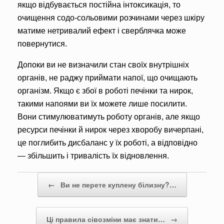
якщо відбувається постійна інтокси­кація, то
очищення содо-сольовими розчинами через шкі­ру
матиме нетривалий ефект і сверблячка може
повернутися.
Допоки ви не визначили стан своїх внутрішніх
органів, не ра­джу приймати напої, що очища­ють
організм. Якщо є збої в ро­боті печінки та нирок,
такими напоями ви їх можете лише по­силити.
Вони стимулюватимуть роботу органів, але якщо
ресу­рси печінки й нирок через хво­робу вичерпані,
це поглибить дисбаланс у їх роботі, а відпові­дно
— збільшить і тривалість їх відновлення.
Post navigation
←
Ви не перете куплену білизну?…
Ці правила сівозміни має знати…
→