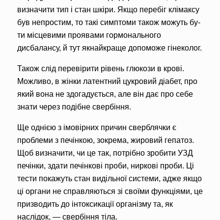
визначити тип і стан шкіри. Якщо перебіг клімаксу
був непростим, то та­кі симптоми також можуть бу­
ти місцевими проявами го­рмонального
дисбалансу, й тут якнайкраще допоможе гі­неколог.
Також слід перевірити рівень глюкози в крові.
Можливо, в жі­нки латентний цукровий діабет, про
який вона не здогадується, але він дає про себе
знати че­рез подібне свербіння.
Ще однією з імовірних причин сверблячки є
проблеми з печінкою, зокрема, жировий гепатоз.
Щоб визначити, чи це так, потрібно зробити УЗД
печі­нки, здати печінкові проби, ниркові проби. Ці
те­сти покажуть стан видільної си­стеми, адже якщо
ці органи не справляються зі своїми функці­ями, це
призводить до інтокси­кації організму та, як
наслідок, — свербіння тіла.