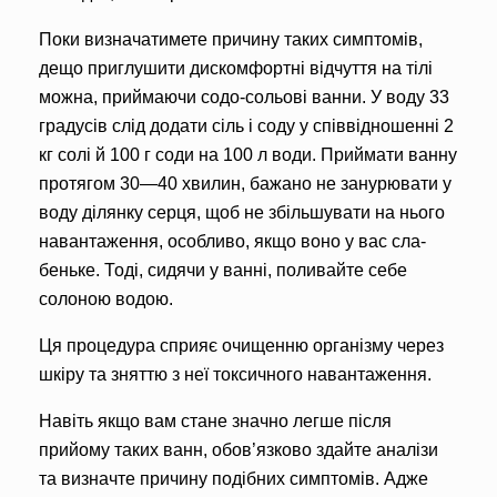
Поки визначатимете причину таких симптомів,
дещо приглу­шити дискомфортні відчуття на тілі
можна, приймаючи содо-сольові ванни. У воду 33
граду­сів слід додати сіль і соду у спі­ввідношенні 2
кг солі й 100 г со­ди на 100 л води. Приймати ва­нну
протягом 30—40 хвилин, бажано не занурювати у
воду ділянку серця, щоб не збільшу­вати на нього
навантаження, особливо, якщо воно у вас сла­
беньке. Тоді, сидячи у ванні, по­ливайте себе
солоною водою.
Ця процедура сприяє очище­нню організму через
шкіру та зняттю з неї токсичного нава­нтаження.
Навіть якщо вам стане зна­чно легше після
прийому таких ванн, обов’язково здайте аналі­зи
та визначте причину поді­бних симптомів. Адже