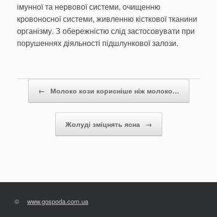
імунної та нервової системи, очищенню
кровоносної системи, живленню кіст­кової ткани­ни
організму. З обережністю слід застосовува­ти при
порушен­нях діяльності підшлункової залози.
Post navigation
←
Молоко кози корисніше ніж молоко…
Жолуді зміцнять ясна
→
©
www.gospoda.com.ua