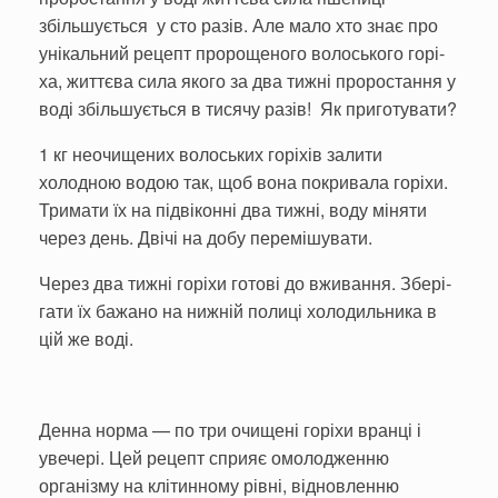
збільшується у сто разів. Але мало хто знає про
унікаль­ний рецепт пророщеного волоського горі­
ха, життєва сила якого за два тижні проростан­ня у
воді збіль­шується в тисячу разів! Як приго­тувати?
1 кг неочищених волоських горіхів залити
холодною водою так, щоб вона покривала горіхи.
Тримати їх на підвіконні два тижні, воду міня­ти
через день. Двічі на добу перемішувати.
Через два тижні горіхи готові до вживання. Збері­
гати їх бажано на нижній полиці холодильника в
цій же воді.
Денна норма — по три очищені горіхи вранці і
увечері. Цей рецепт сприяє омолоджен­ню
організму на клітинному рівні, відновленню