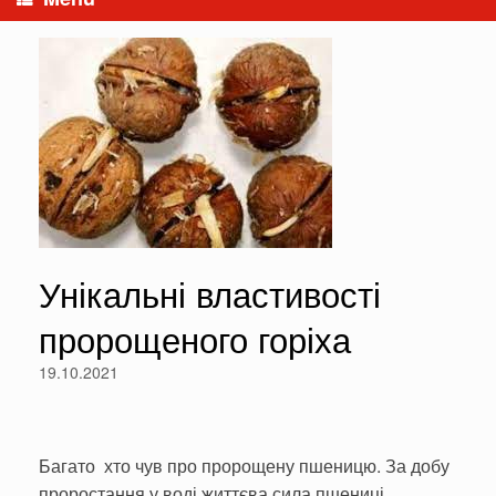
Унікальні властивості
пророщеного горіха
19.10.2021
Багато хто чув про пророще­ну пшеницю. За добу
проростання у воді життєва сила пшениці