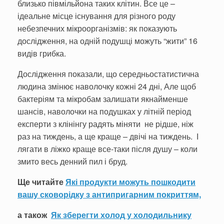
близько півмільйона таких клітин. Все це –
ідеальне місце існування для різного роду
небезпечних мікроорганізмів: як показують
дослідження, на одній подушці можуть “жити” 16
видів грибка.
Дослідження показали, що середньостатистична
людина змінює наволочку кожні 24 дні, Але щоб
бактеріям та мікробам залишати якнайменше
шансів, наволочки на подушках у літній період
експерти з клінінгу радять міняти не рідше, ніж
раз на тиждень, а ще краще – двічі на тиждень. І
лягати в ліжко краще все-таки після душу – коли
змито весь денний пил і бруд.
Ще читайте
Які продукти можуть пошкодити
вашу сковорідку з антипригарним покриттям,
а також
Як зберегти холод у холодильнику