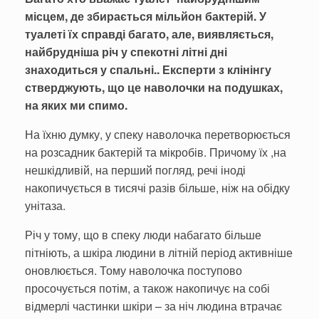
місцем, де збирається мільйон бактерій. У
туалеті їх справді багато, але, виявляється,
найбрудніша річ у спекотні літні дні
знаходиться у спальні.. Експерти з клінінгу
стверджують, що це наволочки на подушках,
на яких ми спимо.
На їхню думку, у спеку наволочка перетворюється
на розсадник бактерій та мікробів. Причому їх ,на
нешкідливій, на перший погляд, речі іноді
накопичується в тисячі разів більше, ніж на обідку
унітаза.
Річ у тому, що в спеку люди набагато більше
пітніють, а шкіра людини в літній період активніше
оновлюється. Тому наволочка поступово
просочується потім, а також накопичує на собі
відмерлі частинки шкіри – за ніч людина втрачає