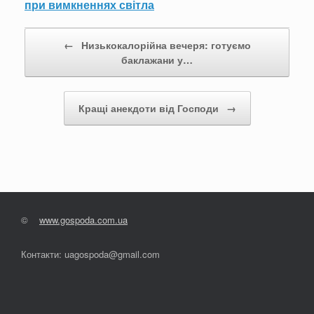
при вимкненнях світла
Post navigation
←
Низькокалорійна вечеря: готуємо
баклажани у…
Кращі анекдоти від Господи
→
©
www.gospoda.com.ua
Контакти: uagospoda@gmail.com