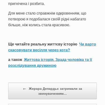
пригнічена і розбита.
Для мене стало справжнім одкровенням, що
потворою я подобалася своїй рідні набагато
більше, ніж колись стала красивою.
Ще читайте реальну життєву історію
Чи варто
скасовувати весілля через кота?
а також
Життєва історія. Зрада чоловіка та її
розслідування дружиною
Post navigation
←
Жерара Депардьє затримали за
звинуваченням…