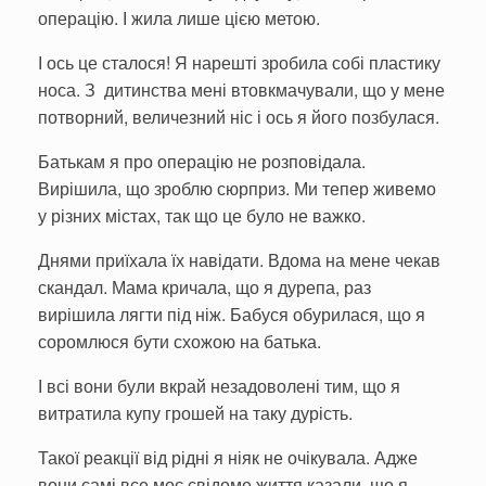
операцію. І жила лише цією метою.
І ось це сталося! Я нарешті зробила собі пластику
носа. З дитинства мені втовкмачували, що у мене
потворний, величезний ніс і ось я його позбулася.
Батькам я про операцію не розповідала.
Вирішила, що зроблю сюрприз. Ми тепер живемо
у різних містах, так що це було не важко.
Днями приїхала їх навідати. Вдома на мене чекав
скандал. Мама кричала, що я дурепа, раз
вирішила лягти під ніж. Бабуся обурилася, що я
соромлюся бути схожою на батька.
І всі вони були вкрай незадоволені тим, що я
витратила купу грошей на таку дурість.
Такої реакції від рідні я ніяк не очікувала. Адже
вони самі все моє свідоме життя казали, що я