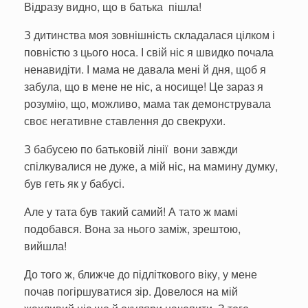
Відразу видно, що в батька пішла!
З дитинства моя зовнішність складалася цілком і
повністю з цього носа. І свій ніс я швидко почала
ненавидіти. І мама не давала мені й дня, щоб я
забула, що в мене не ніс, а носище! Це зараз я
розумію, що, можливо, мама так демонструвала
своє негативне ставлення до свекрухи.
З бабусею по батьковій лінії вони завжди
спілкувалися не дуже, а мій ніс, на мамину думку,
був геть як у бабусі.
Але у тата був такий самий! А тато ж мамі
подобався. Вона за нього заміж, зрештою,
вийшла!
До того ж, ближче до підліткового віку, у мене
почав погіршуватися зір. Довелося на мій