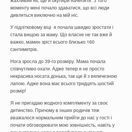
жахливий ніс ще й окуляри начепити. З того
моменту мені почало здаватися, що всі люди
дивляться виключно на мій ніс.
У підлітковому віці я почала швидко зростати і
стала вищою за маму. Що власне не так вже й
важко, мамин зріст всього близько 160
сантиметрів.
Нога зросла до 39-го розміру. Мама почала
співчутливо охати. Адже тепер я не просто
некрасива носата донька, так ще й з величезною
лапою. Адже вона має всього тридцять шостий
розмір!
Я не пригадаю жодного компліменту за своє
дитинство. Причому в інших родичів теж
вважалося нормальним прийти до нас у гості і
почати обговорювати мою зовнішність, навіть у