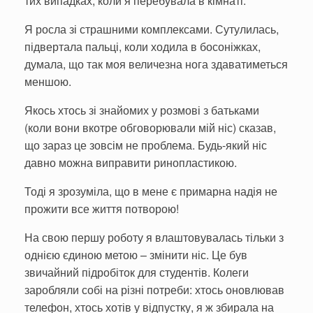
тих випадках, коли я перебувала в кімнаті.
Я росла зі страшними комплексами. Сутулилась,
підвертала пальці, коли ходила в босоніжках,
думала, що так моя величезна нога здаватиметься
меншою.
Якось хтось зі знайомих у розмові з батьками
(коли вони вкотре обговорювали мій ніс) сказав,
що зараз це зовсім не проблема. Будь-який ніс
давно можна виправити ринопластикою.
Тоді я зрозуміла, що в мене є примарна надія не
прожити все життя потворою!
На свою першу роботу я влаштовувалась тільки з
однією єдиною метою – змінити ніс. Це був
звичайний підробіток для студентів. Колеги
заробляли собі на різні потреби: хтось оновлював
телефон, хтось хотів у відпустку, я ж збирала на