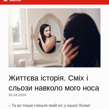
Життєва історія. Сміх і
сльози навколо мого носа
30.04.2024
– Та ви тільки гляньте який ніс у нашої Лєнки!