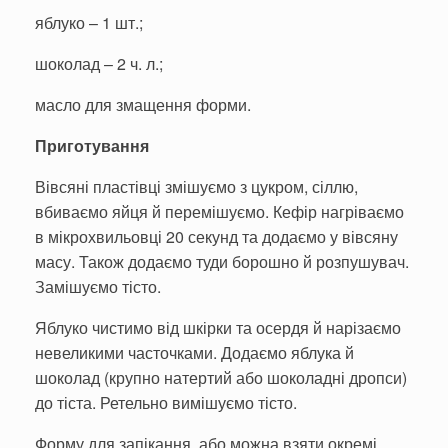
яблуко – 1 шт.;
шоколад – 2 ч. л.;
масло для змащення форми.
Приготування
Вівсяні пластівці змішуємо з цукром, сіллю,
вбиваємо яйця й перемішуємо. Кефір нагріваємо
в мікрохвильовці 20 секунд та додаємо у вівсяну
масу. Також додаємо туди борошно й розпушувач.
Замішуємо тісто.
Яблуко чистимо від шкірки та осердя й нарізаємо
невеликими часточками. Додаємо яблука й
шоколад (крупно натертий або шоколадні дропси)
до тіста. Ретельно вимішуємо тісто.
Форму для запікання, або можна взяти окремі