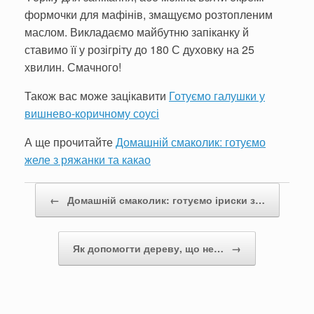
формочки для мафінів, змащуємо розтопленим
маслом. Викладаємо майбутню запіканку й
ставимо її у розігріту до 180 С духовку на 25
хвилин. Смачного!
Також вас може зацікавити
Готуємо галушки у
вишнево-коричному соусі
А ще прочитайте
Домашній смаколик: готуємо
желе з ряжанки та какао
Post navigation
←
Домашній смаколик: готуємо іриски з…
Як допомогти дереву, що не…
→