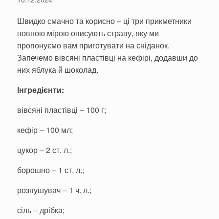
Швидко смачно та корисно – ці три прикметники
повною мірою описують страву, яку ми
пропонуємо вам приготувати на сніданок.
Запечемо вівсяні пластівці на кефірі, додавши до
них яблука й шоколад.
Інгредієнти:
вівсяні пластівці – 100 г;
кефір – 100 мл;
цукор – 2 ст. л.;
борошно – 1 ст. л.;
розпушувач – 1 ч. л.;
сіль – дрібка;