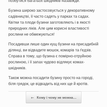
позбутися багатьох шкідників назавжди.
Бузина широко застосовується у декоративному
садівництві, її часто садять у парках та садах.
Квітки та плоди бузини заготовляють і в якості
природних ліків. Але цим корисні властивості
рослини не обмежуються!
Посадивши лише один кущ бузини на присадибній
ділянці, ви відвадите мошок, комарів та ґедзів.
Справа в тому, що бузина є помірно-отруйною
рослиною, і її запах чудово відлякує комах-
шкідників.
Також можна посадити бузину просто на городі,
біля грядок, це відвадить від них ще й кротів.
Post navigation
←
Кому і чому не можна…