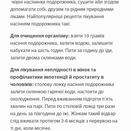
чорні насінинки подорожника, сушити аби згодом
допома­гати собі, друзям та рідним природними
ліками. Найпопулярніші рецепти лікування
насінням подорожника такі:
Для очищення організму:
взяти 10 грамів
насіння подорожника, залити водою, залишити
набухати на шість годин. Пити за годину до їди,
запити двома склянками води.
Для лікування неплідності в жінок та
профілактики імпотенції й простатиту в
чоловіків:
столову ложку насіння подорожника
зали­ти склянкою гарячої води, насто­яти до
охолодження. Перед вжи­ванням підігріти п’ять
хвилин на парі. Пити по столовій ложці три рази
на день за півгодини до іжі. Жінкам такий відвар
слід вживати протягом 3-6 місяців з перервою на
ті дні, коли місячні.