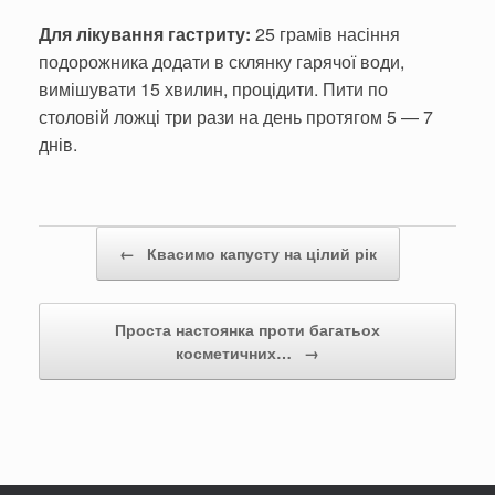
Для лікування гастриту:
25 гра­мів насіння
подорожника додати в склянку гарячої води,
вимішува­ти 15 хвилин, процідити. Пити по
столовій ложці три рази на день протягом 5 — 7
днів.
Post navigation
←
Квасимо капусту на цілий рік
Проста настоянка проти багатьох
косметичних…
→