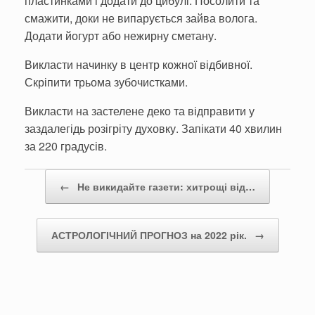
пластинками і додати до цибулі. Посолити та
смажити, доки не випарується зайва волога.
Додати йогурт або нежирну сметану.
Викласти начинку в центр кожної відбивної.
Скріпити трьома зубочистками.
Викласти на застелене деко та відправити у
заздалегідь розігріту духовку. Запікати 40 хвилин
за 220 градусів.
Post navigation
←
Не викидайте газети: хитрощі від…
АСТРОЛОГІЧНИЙ ПРОГНОЗ на 2022 рік.
→