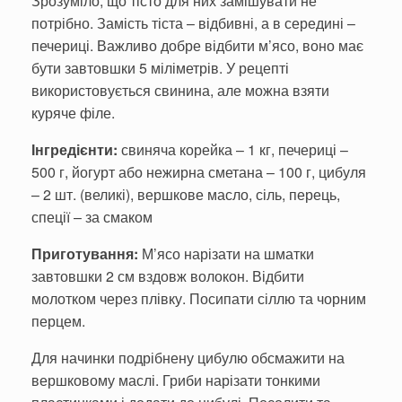
Зрозуміло, що тісто для них замішувати не
потрібно. Замість тіста – відбивні, а в середині –
печериці. Важливо добре відбити м’ясо, воно має
бути завтовшки 5 міліметрів. У рецепті
використовується свинина, але можна взяти
куряче філе.
Інгредієнти:
свиняча корейка – 1 кг, печериці –
500 г, йогурт або нежирна сметана – 100 г, цибуля
– 2 шт. (великі), вершкове масло, сіль, перець,
спеції – за смаком
Приготування:
М’ясо нарізати на шматки
завтовшки 2 см вздовж волокон. Відбити
молотком через плівку. Посипати сіллю та чорним
перцем.
Для начинки подрібнену цибулю обсмажити на
вершковому маслі. Гриби нарізати тонкими