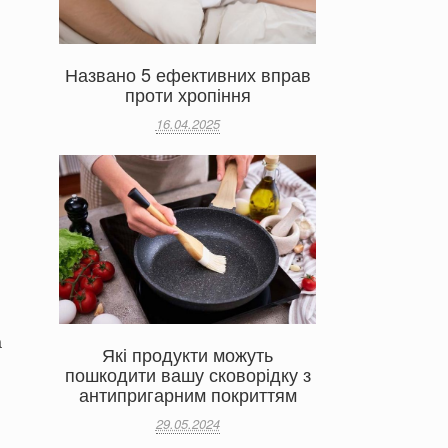
Названо 5 ефективних вправ
проти хропіння
16.04.2025
а
Які продукти можуть
пошкодити вашу сковорідку з
антипригарним покриттям
29.05.2024