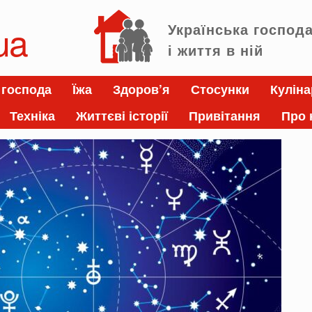
ua
Українська господ
і життя в ній
 господа
Їжа
Здоров’я
Стосунки
Куліна
Техніка
Життєві історії
Привітання
Про 