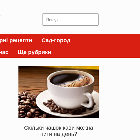
а
Search
for:
рні рецепти
Сад-город
нас
Ще рубрики
Скільки чашок кави можна
пити на день?