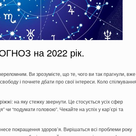
НОЗ на 2022 рік.
переломним. Ви зрозумієте, що те, чого ви так прагнули, вже
свободу і почнете дбати про свої інтереси. Коло спілкуванн
іжжі: на яку стежку звернути. Це стосується усіх сфер
я” чи “подумати головою”. Чекайте на успіх у кар’єрі та
несе покращення здоров’я. Вирішаться всі проблеми року