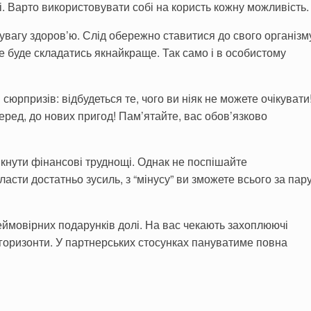
і. Варто використовувати собі на користь кожну можливість.
увагу здоров’ю. Слід обережно ставитися до свого організм
все буде складатись якнайкраще. Так само і в особистому
сюрпризів: відбудеться те, чого ви ніяк не можете очікувати
перед, до нових пригод! Пам’ятайте, вас обов’язково
икнути фінансові труднощі. Однак не поспішайте
ласти достатньо зусиль, з “мінусу” ви зможете всього за пар
еймовірних подарунків долі. На вас чекають захоплюючі
 горизонти. У партнерських стосунках пануватиме повна