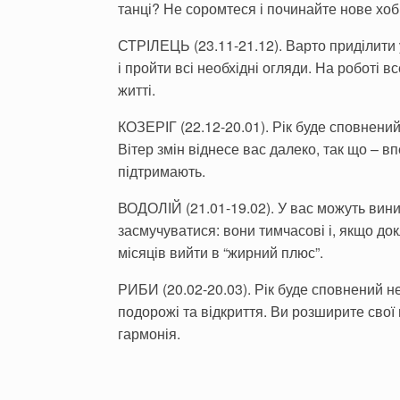
танці? Не соромтеся і починайте нове хоб
СТРІЛЕЦЬ (23.11-21.12). Варто приділити 
і пройти всі необхідні огляди. На роботі 
житті.
КОЗЕРІГ (22.12-20.01). Рік буде сповнений 
Вітер змін віднесе вас далеко, так що – в
підтримають.
ВОДОЛІЙ (21.01-19.02). У вас можуть вин
засмучуватися: вони тимчасові і, якщо док
місяців вийти в “жирний плюс”.
РИБИ (20.02-20.03). Рік буде сповнений н
подорожі та відкриття. Ви розширите свої
гармонія.