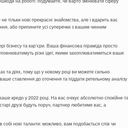
шкоди на роботі: подумайте, чи варто змінювати сферу
 не тільки нові прекрасні знайомства, але і вдарить вас
ання, або припините усі суперечки з вашим чинним
ері бізнесу та кар’єри. Ваша фінансова піраміда просто
реповнюватимуть різні ідеї, якими захоплюватиметься ваше
вах та діях, тому що у новому році ви можете сильно
ваше ставлення до оточення та піддати ретельному аналізу
ваше кредо у 2022 році. На вас очікує абсолютно спокійне т
 старі друзі будуть поруч, партнер любитиме вас, а
 собі нові таланти: можливо, вам подобається спів чи