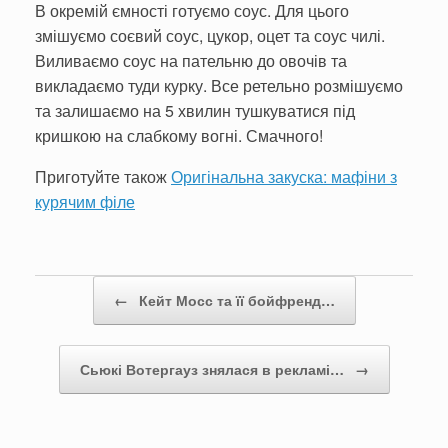
В окремій ємності готуємо соус. Для цього
змішуємо соєвий соус, цукор, оцет та соус чилі.
Виливаємо соус на пательню до овочів та
викладаємо туди курку. Все ретельно розмішуємо
та залишаємо на 5 хвилин тушкуватися під
кришкою на слабкому вогні. Смачного!
Приготуйте також
Оригінальна закуска: мафіни з
курячим філе
Post navigation
←
Кейт Мосс та її бойфренд…
Сьюкі Вотергауз знялася в рекламі…
→