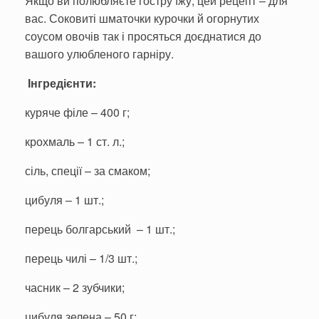
Якщо ви полюбляєте гостру їжу, цей рецепт – для
вас. Соковиті шматочки курочки й огорнутих
соусом овочів так і просяться доєднатися до
вашого улюбленого гарніру.
Інгредієнти:
куряче філе – 400 г;
крохмаль – 1 ст. л.;
сіль, спеції – за смаком;
цибуля – 1 шт.;
перець болгарський – 1 шт.;
перець чилі – 1/3 шт.;
часник – 2 зубчики;
цибуля зелена – 50 г;