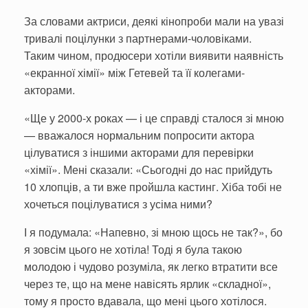
За словами актриси, деякі кінопроби мали на увазі
тривалі поцілунки з партнерами-чоловіками.
Таким чином, продюсери хотіли виявити наявність
«екранної хімії» між Гетевей та її колегами-
акторами.
«Ще у 2000-х роках — і це справді сталося зі мною
— вважалося нормальним попросити актора
цілуватися з іншими акторами для перевірки
«хімії». Мені сказали: «Сьогодні до нас прийдуть
10 хлопців, а ти вже пройшла кастинг. Хіба тобі не
хочеться поцілуватися з усіма ними?
І я подумала: «Напевно, зі мною щось не так?», бо
я зовсім цього не хотіла! Тоді я була такою
молодою і чудово розуміла, як легко втратити все
через те, що на мене навісять ярлик «складної»,
тому я просто вдавала, що мені цього хотілося.