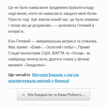
Це не було намагання продемонструвати владу
наді мною, ніхто не намагався завдати мені болю.
Просто тоді був зовсім інший час, це було нормою
і тепер ми це розуміємо»,— розповіла Гетевей в
інтерв’ю.
Енн Гетевей — американська актриса та співачка.
Має премії «Еммі», «Золотий глобус», Премії
Гільдії кіноакторів США, BAFTA та «Оскар» за
найкращу жіночу роль другого плану у фільмі-
мюзиклі «Знедолені».
Ще читайте
Вікторія Бекхем з сім’єю
відсвяткувала ювілей у Франції
Post navigation
←
Кім Кардаш’ян та Емма Робертс…