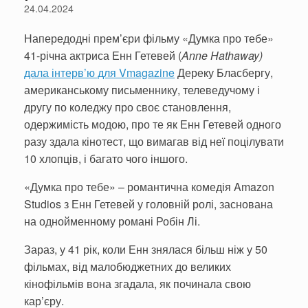
24.04.2024
Напередодні прем’єри фільму «Думка про тебе»
41-річна актриса Енн Гетевей (
Anne Hathaway
)
дала інтерв’ю для Vmagazine
Дереку Бласбергу,
американському письменнику, телеведучому і
другу по коледжу про своє становлення,
одержимість модою, про те як Енн Гетевей одного
разу здала кінотест, що вимагав від неї поцілувати
10 хлопців, і багато чого іншого.
«Думка про тебе» – романтична комедія Amazon
Studios з Енн Гетевей у головній ролі, заснована
на однойменному романі Робін Лі.
Зараз, у 41 рік, коли Енн знялася більш ніж у 50
фільмах, від малобюджетних до великих
кінофільмів вона згадала, як починала свою
кар’єру.