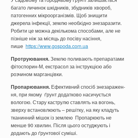
багато личинок шкідників, збудників хвороб,
патогенних мікроорганізмів. Щоб знищити
джерела інфекції, землю необхідно знезаразити.
Робити це можна де­кількома способами, але не
пізніше ніж за місяць до посіву насіння,
пише
https://www.gospoda.com.ua
Протруювання.
Землю поливають препаратами
фітоспорин-М, екстрасол за інструкцією або
розчином марганцівки.
Пропарювання.
Ефек­тивний спосіб знезаражен­
ня, при якому ґрунт додатко­во насичується
вологою. Стару каструлю став­лять на вогонь,
зверху встановлюють – решітку, на яку кладуть
тканинний мішок із землею Пропарюють не
менше 90 хвилин. Після цього остуджують і
додають до ґрунтової суміші.