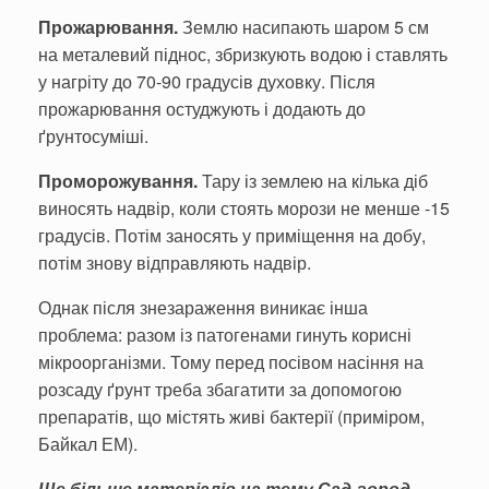
Прожарювання.
Землю насипають шаром 5 см
на металевий піднос, збриз­кують водою і ставлять
у нагріту до 70-90 градусів духовку. Після
прожарю­вання остуджують і дода­ють до
ґрунтосуміші.
Проморожування.
Тару із землею на кілька діб
виносять надвір, коли стоять морози не менше -15
градусів. Потім заносять у приміщення на добу,
потім знову відправ­ляють надвір.
Однак після знезаражен­ня виникає інша
проблема: разом із патогенами гинуть корисні
мікроорганізми. Тому перед посівом насіння на
розсаду ґрунт треба збагати­ти за допомогою
препаратів, що містять живі бактерії (приміром,
Байкал ЕМ).
Ще більше матеріалів на тему Сад-город