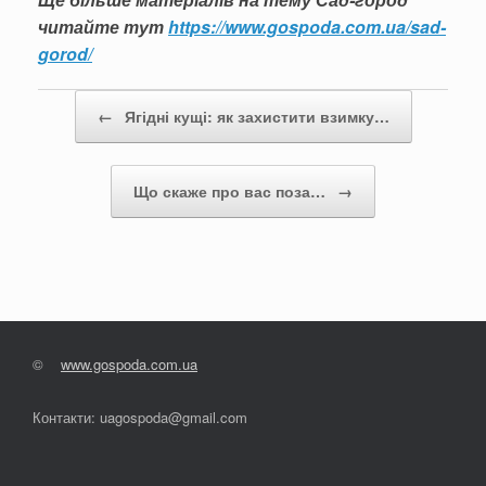
читайте тут
https://www.gospoda.com.ua/sad-
gorod/
Post navigation
←
Ягідні кущі: як захистити взимку…
Що скаже про вас поза…
→
©
www.gospoda.com.ua
Контакти: uagospoda@gmail.com