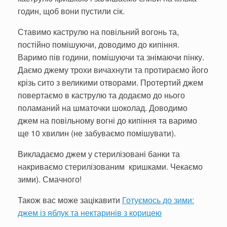
годин, щоб вони пустили сік.
Ставимо каструлю на повільний вогонь та,
постійно помішуючи, доводимо до кипіння.
Варимо пів години, помішуючи та знімаючи пінку.
Даємо джему трохи вичахнути та протираємо його
крізь сито з великими отворами. Протертий джем
повертаємо в каструлю та додаємо до нього
поламаний на шматочки шоколад. Доводимо
джем на повільному вогні до кипіння та варимо
ще 10 хвилин (не забуваємо помішувати).
Викладаємо джем у стерилізовані банки та
накриваємо стерилізованим кришками. Чекаємо
зими). Смачного!
Також вас може зацікавити
Готуємось до зими:
джем із яблук та нектаринів з корицею