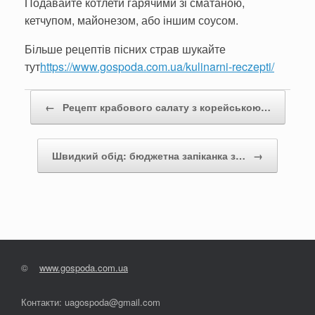
Подавайте котлети гарячими зі сматаною,
кетчупом, майонезом, або іншим соусом.
Більше рецептів пісних страв шукайте
тут
https://www.gospoda.com.ua/kulinarni-reczepti/
Post navigation
←
Рецепт крабового салату з корейською…
Швидкий обід: бюджетна запіканка з…
→
©
www.gospoda.com.ua
Контакти: uagospoda@gmail.com