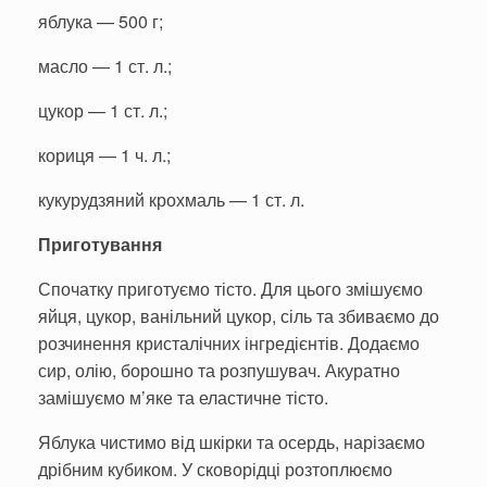
яблука — 500 г;
масло — 1 ст. л.;
цукор — 1 ст. л.;
кориця — 1 ч. л.;
кукурудзяний крохмаль — 1 ст. л.
Приготування
Спочатку приготуємо тісто. Для цього змішуємо
яйця, цукор, ванільний цукор, сіль та збиваємо до
розчинення кристалічних інгредієнтів. Додаємо
сир, олію, борошно та розпушувач. Акуратно
замішуємо м’яке та еластичне тісто.
Яблука чистимо від шкірки та осердь, нарізаємо
дрібним кубиком. У сковорідці розтоплюємо