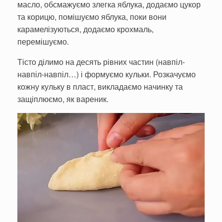
масло, обсмажуємо злегка яблука, додаємо цукор
та корицю, помішуємо яблука, поки вони
карамелізуються, додаємо крохмаль,
перемішуємо.
Тісто ділимо на десять рівних частин (навпіл-
навпіл-навпіл…) і формуємо кульки. Розкачуємо
кожну кульку в пласт, викладаємо начинку та
защіплюємо, як вареник.