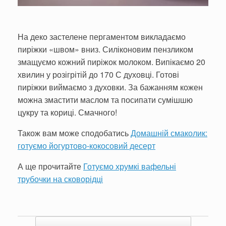
На деко застелене пергаментом викладаємо
пиріжки «швом» вниз. Силіконовим пензликом
змащуємо кожний пиріжок молоком. Випікаємо 20
хвилин у розігрітій до 170 С духовці. Готові
пиріжки виймаємо з духовки. За бажанням кожен
можна змастити маслом та посипати сумішшю
цукру та кориці. Смачного!
Також вам може сподобатись
Домашній смаколик:
готуємо йогуртово-кокосовий десерт
А ще прочитайте
Готуємо хрумкі вафельні
трубочки на сковорідці
Post navigation