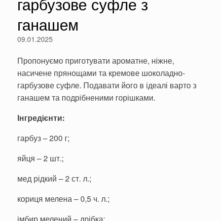
гарбузове суфле з
ганашем
09.01.2025
Пропонуємо приготувати ароматне, ніжне,
насичене прянощами та кремове шоколадно-
гарбузове суфле. Подавати його в ідеалі варто з
ганашем та подрібненими горішками.
Інгредієнти:
гарбуз – 200 г;
яйця – 2 шт.;
мед рідкий – 2 ст. л.;
кориця мелена – 0,5 ч. л.;
імбир мелений – дрібка;