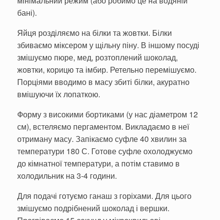
мінімальний режим (або робимо це на водяній
бані).
Яйця розділяємо на білки та жовтки. Білки
збиваємо міксером у щільну піну. В іншому посуді
змішуємо пюре, мед, розтоплений шоколад,
жовтки, корицю та імбир. Ретельно перемішуємо.
Порціями вводимо в масу збиті білки, акуратно
вмішуючи їх лопаткою.
Форму з високими бортиками (у нас діаметром 12
см), встеляємо пергаментом. Викладаємо в неї
отриману масу. Запікаємо суфле 40 хвилин за
температури 180 С. Готове суфле охолоджуємо
до кімнатної температури, а потім ставимо в
холодильник на 3-4 години.
Для подачі готуємо ганаш з горіхами. Для цього
змішуємо подрібнений шоколад і вершки.