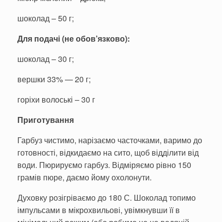
шоколад – 50 г;
Для подачі (не обов’
язково):
шоколад – 30 г;
вершки 33% — 20 г;
горіхи волоські – 30 г
Приготування
Гарбуз чистимо, нарізаємо часточками, варимо до
готовності, відкидаємо на сито, щоб відділити від
води. Пюрируємо гарбуз. Відміряємо рівно 150
грамів пюре, даємо йому охолонути.
Духовку розігріваємо до 180 С. Шоколад топимо
імпульсами в мікрохвильові, увімкнувши її в