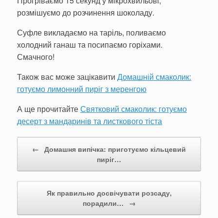
Прогріваємо 15 секунд у мікрохвильові,
розмішуємо до розчинення шоколаду.
Суфле викладаємо на таріль, поливаємо
холодний ганаш та посипаємо горіхами.
Смачного!
Також вас може зацікавити
Домашній смаколик:
готуємо лимонний пиріг з меренгою
А ще прочитайте
Святковий смаколик: готуємо
десерт з мандаринів та листкового тіста
Post navigation
←
Домашня випічка: приготуємо кільцевий
пиріг…
Як правильно досвічувати розсаду,
порадили…
→