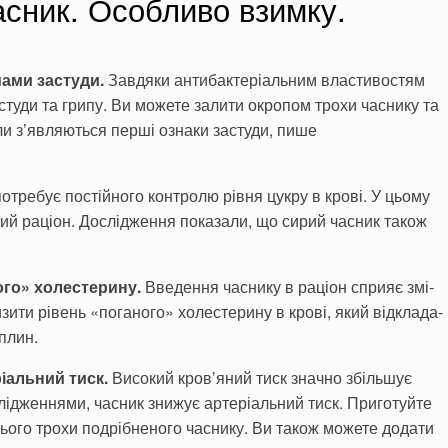
асник. Особливо взимку.
мами застуди.
Завдяки антибактеріальним властивостям
туди та грипу. Ви можете залити окропом трохи часнику та
ли з’явля­ються перші ознаки застуди, пише
потре­бує постійного контролю рівня цукру в крові. У цьому
й раці­он. Дослідження показали, що сирий часник також
го» хо­лестерину.
Введення часнику в раціон сприяє змі­
ити рі­вень «поганого» холестерину в крові, який відклада­
плин.
аль­ний тиск.
Високий кров’яний тиск значно збільшує
лідження­ми, часник знижує артеріальний тиск. Приготуйте
нього тро­хи подрібненого часнику. Ви також можете додати