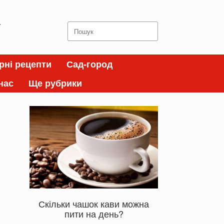
а
Search
for:
рні рецепти
Сад-город
нас
Ще рубрики
Скільки чашок кави можна
пити на день?