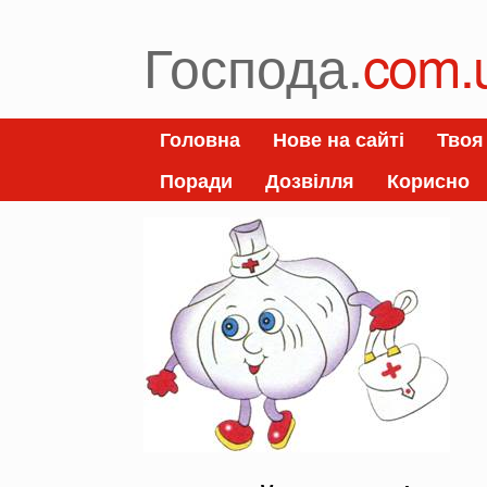
Skip
to
Господа.
com.
content
Головна
Нове на сайті
Твоя
Поради
Дозвілля
Корисно