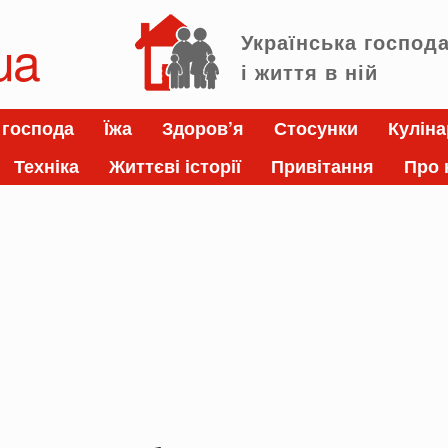
ua
Українська господ
і життя в ній
 господа
Їжа
Здоров’я
Стосунки
Куліна
Техніка
Життєві історії
Привітання
Про 