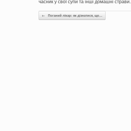
часник у свої супи та інші домашні страви.
Post navigation
←
Поганий лікар: як дізнатися, що…