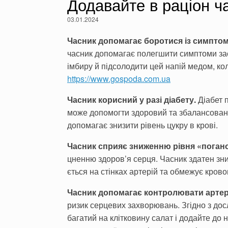
Додавайте в раціон ч
03.01.2024
Часник допомагає боротися із симпто
часник допомагає полегшити симптоми зас
імбиру й підсолодити цей напій медом, ко
https://www.gospoda.com.ua
Часник корисний у разі діабету.
Діабет 
може допомогти здоровий та збалансовани
допомагає знизити рівень цукру в крові.
Часник сприяє зниженню рівня «погано
цненню здоров’я серця. Часник здатен зниз
ється на стінках артерій та обмежує крово
Часник допомагає контролювати артері
ризик серцевих захворювань. Згідно з дос
багатий на клітковину салат і додайте до 