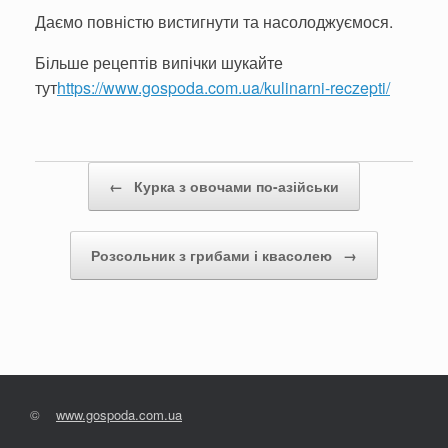
Даємо повністю вистигнути та насолоджуємося.
Більше рецептів випічки шукайте
тут
https://www.gospoda.com.ua/kulinarni-reczepti/
Post navigation
←
Курка з овочами по-азійськи
Розсольник з грибами і квасолею
→
©
www.gospoda.com.ua