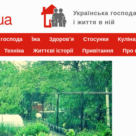
ua
Українська господ
і життя в ній
 господа
Їжа
Здоров’я
Стосунки
Куліна
Техніка
Життєві історії
Привітання
Про 