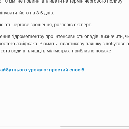
о 10 мм не повинні впливати на термін чергового поливу.
інувати його на 3-6 днів.
нюють чергове зрошення, розповів експерт.
ння гідрометцентру про інтенсивність опадів, визначити, ч
ростого лайфхака. Візьміть пластикову пляшку з побутовою
висота води в пляшці в міліметрах приблизно покаже
майбутнього урожаю: простий спосіб