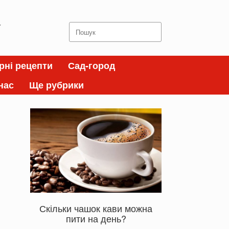
а
Search
for:
рні рецепти
Сад-город
нас
Ще рубрики
Скільки чашок кави можна
пити на день?