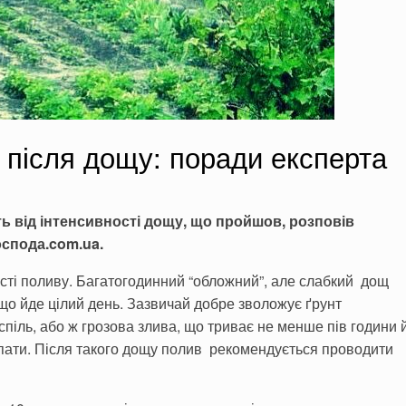
 після дощу: поради експерта
ь від інтенсивності дощу, що пройшов, розповів
спода.
com.ua.
сті поливу. Багатогодинний “обложний”, але слабкий дощ
кщо йде цілий день. Зазвичай добре зволожує ґрунт
спіль, або ж грозова злива, що триває не менше пів години 
пати. Після такого дощу полив рекомендується проводити