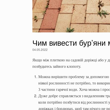
Чим вивести бур’яни 
04.05.2022
Якщо між плиткою на садовій доріжці або у д
позбудьтесь зайвого клопоту.
Можна вирішити проблему за допомогою з
ніякої рослинності не потрібно, то викори
3 частини гарячої води. Хоча можна і прост
Дуже добре справляється з видаленням тра
коли потрібно позбутися від рослинності
доріжках і бордюрах, щоб там нічого не ро