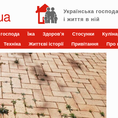
ua
Українська господ
і життя в ній
 господа
Їжа
Здоров’я
Стосунки
Куліна
Техніка
Життєві історії
Привітання
Про 