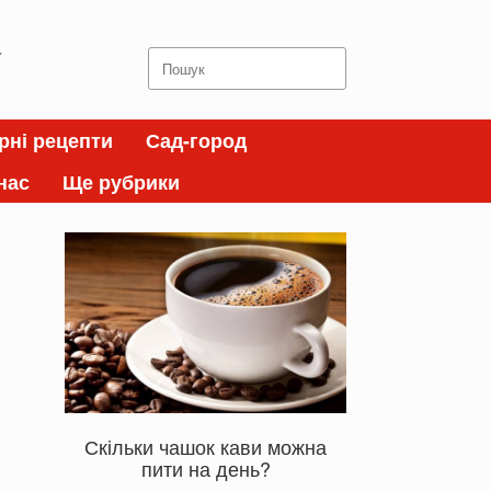
а
Search
for:
рні рецепти
Сад-город
нас
Ще рубрики
Скільки чашок кави можна
пити на день?