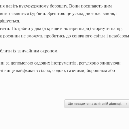
ання навіть кукурудзяному борошну. Вони посипають цим
лять з’являтися бур’яни. Зрештою це ускладнює насівання, і
рішується.
азети. Потрібно у два (а краще в чотири шари) згорнути папір,
Так рослини не зможуть пробитись до сонячного світла і незабаром
облити їх звичайним окропом.
яни за допомогою садових інструментів, регулярно знищуючи
ні вище лайфхаки з сіллю, содою, газетами, борошном або
Що посадити на затіненій ділянці.
→