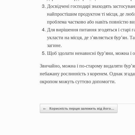
Досвідчені господарі знаходять застосув
найпростішим продуктом ті
м
ісця, де люб
проблема частково або навіть повністю ви
Для вирішення питання згодяться і старі г
укласти на місця, де з’являється бур’ян. 
загине.
Щоб здолати ненависні бур’яни, можна і 
Звичайно, можна і по-старому видаляти бур’
небажану рослинність з коренем. Однак згада
окропом можуть суттєво допомогти.
Post navigation
←
Корисність перцю залежить від його…