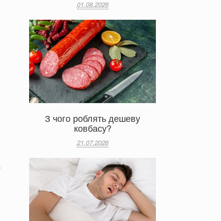
01.08.2026
З чого роблять дешеву
ковбасу?
21.07.2026
-
,