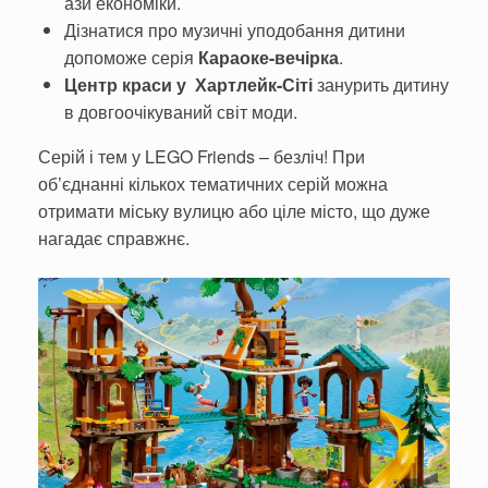
ази економіки.
Дізнатися про музичні уподобання дитини
допоможе серія
Караоке-вечірка
.
Центр краси у Хартлейк-Сіті
занурить дитину
в довгоочікуваний світ моди.
Серій і тем у LEGO Friends – безліч! При
об’єднанні кількох тематичних серій можна
отримати міську вулицю або ціле місто, що дуже
нагадає справжнє.