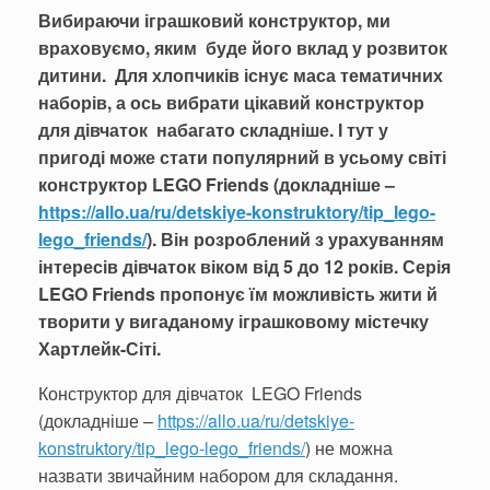
Вибираючи іграшковий конструктор, ми
враховуємо, яким буде його вклад у розвиток
дитини. Для хлопчиків існує маса тематичних
наборів, а ось вибрати цікавий конструктор
для дівчаток набагато складніше. І тут у
пригоді може стати популярний в усьому світі
конструктор LEGO Friends (докладніше –
https://allo.ua/ru/detskiye-konstruktory/tip_lego-
lego_friends/
). Він розроблений з урахуванням
інтересів дівчаток віком від 5 до 12 років. Серія
LEGO Friends пропонує їм можливість жити й
творити у вигаданому іграшковому містечку
Хартлейк-Сіті.
Конструктор для дівчаток LEGO Friends
(докладніше –
https://allo.ua/ru/detskiye-
konstruktory/tip_lego-lego_friends/
) не можна
назвати звичайним набором для складання.