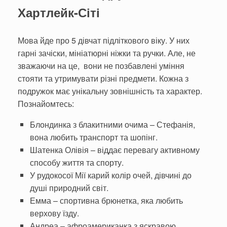
Хартлейк-Сіті
Мова йде про 5 дівчат підліткового віку. У них
гарні зачіски, мініатюрні ніжки та ручки. Але, не
зважаючи на це, вони не позбавлені уміння
стояти та утримувати різні предмети. Кожна з
подружок має унікальну зовнішність та характер.
Познайомтесь:
Блондинка з блакитними очима – Стефанія,
вона любить транспорт та шопінг.
Шатенка Олівія – віддає перевагу активному
способу життя та спорту.
У рудокосої Мії карий колір очей, дівчині до
душі природний світ.
Емма – спортивна брюнетка, яка любить
верхову їзду.
Андреа – афроамериканка з яскравою