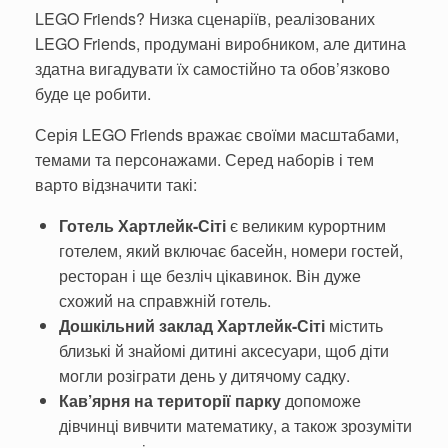
LEGO Friends? Низка сценаріїв, реалізованих
LEGO Friends, продумані виробником, але дитина
здатна вигадувати їх самостійно та обов’язково
буде це робити.
Серія LEGO Friends вражає своїми масштабами,
темами та персонажами. Серед наборів і тем
варто відзначити такі:
Готель Хартлейк-Сіті
є великим курортним
готелем, який включає басейн, номери гостей,
ресторан і ще безліч цікавинок. Він дуже
схожий на справжній готель.
Дошкільний заклад Хартлейк-Сіті
містить
близькі й знайомі дитині аксесуари, щоб діти
могли розіграти день у дитячому садку.
Кав’ярня на території парку
допоможе
дівчинці вивчити математику, а також зрозуміти