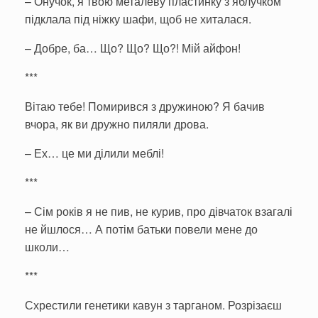
– Онучок, я твою металеву пластинку з яблучком
підклала під ніжку шафи, щоб не хиталася.
– Добре, ба… Що? Що? Що?! Мій айфон!
***
Вітаю тебе! Помирився з дружиною? Я бачив
вчора, як ви дружно пиляли дрова.
– Ех… це ми ділили меблі!
***
– Сім років я не пив, не курив, про дівчаток взагалі
не йшлося… А потім батьки повели мене до
школи…
***
Схрестили генетики кавун з тарганом. Розрізаєш