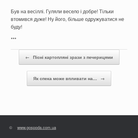
Був на весіллі. Гуляли весело і добре! Тільки
втомився дуже! Ну його, більше одружуватися не
буду!
***
Post navigation
←
Пісні картопляні зрази з печерицями
Як спека може впливати на…
→
©
www.gospoda.com.ua