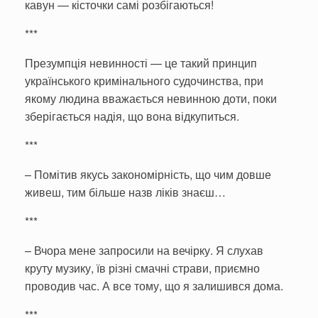
кавун — кісточки самі розбігаються!
***
Презумпція невинності — це такий принцип
українського кримінального судочинства, при
якому людина вважається невинною доти, поки
зберігається надія, що вона відкупиться.
***
– Помітив якусь закономірність, що чим довше
живеш, тим більше назв ліків знаєш…
***
– Вчора мене запросили на вечірку. Я слухав
круту музику, їв різні смачні страви, приємно
проводив час. А всe тому, що я залишився дома.
***