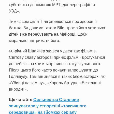
суботи «за допомогою МРТ, доплерографії та
УЗД».
Тим часом сім’я Тіля хвилюється про здоров’я
батька. За даними газети Bild, троє з його чотирьох
дітей вже перебувають на Майорці, щоби
морально підтримати його.
60-річний Швайґер знявся у десятках фільмів.
Світову славу акторові приніс фільм «Достукатися
до небес» за яким закріпився статус культового.
Після цього його часто почали запрошувати до
Голлівуду. Там він знявся в таких блокбастерах, як
«Убивці на заміну», «Король Артур», «Безславні
виродки».
Ще читайте
Сильвестра Сталлоне
звинуватили у створенні «токсичного
середовища» на зйомках серіалу