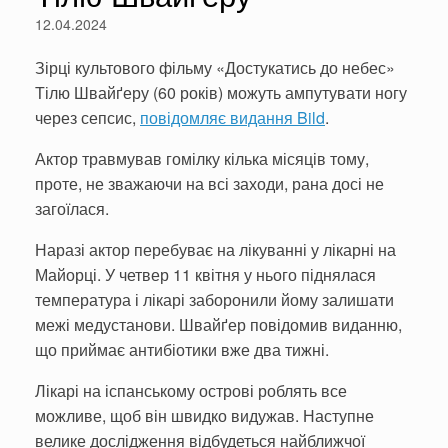
12.04.2024
Зірці культового фільму «Достукатись до небес»
Тілю Швайґеру (60 років) можуть ампутувати ногу
через сепсис,
повідомляє видання Bild
.
Актор травмував гомілку кілька місяців тому,
проте, не зважаючи на всі заходи, рана досі не
загоїлася.
Наразі актор перебуває на лікуванні у лікарні на
Майорці. У четвер 11 квітня у нього піднялася
температура і лікарі заборонили йому залишати
межі медустанови. Швайґер повідомив виданню,
що приймає антибіотики вже два тижні.
Лікарі на іспанському острові роблять все
можливе, щоб він швидко видужав. Наступне
велике дослідження відбудеться найближчої