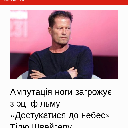
Ампутація ноги загрожує
зірці фільму
«Достукатися до небес»
Тілю Швайґеру