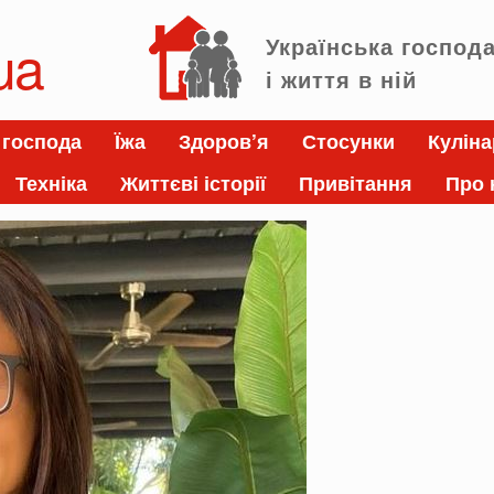
ua
Українська господ
і життя в ній
 господа
Їжа
Здоров’я
Стосунки
Куліна
Техніка
Життєві історії
Привітання
Про 