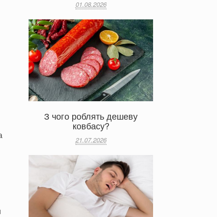
01.08.2026
З чого роблять дешеву
ковбасу?
а
21.07.2026
и