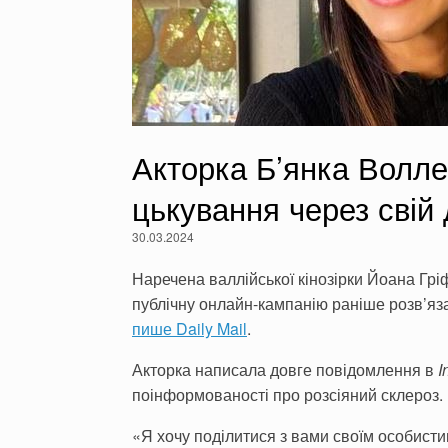
Акторка Б’янка Волле
цькування через свій 
30.03.2024
Наречена валлійської кінозірки Йоана Грі
публічну онлайн-кампанію раніше розв’яз
пише Daily Mail
.
Акторка написала довге повідомлення в
I
поінформованості про розсіяний склероз.
«Я хочу поділитися з вами своїм особисти