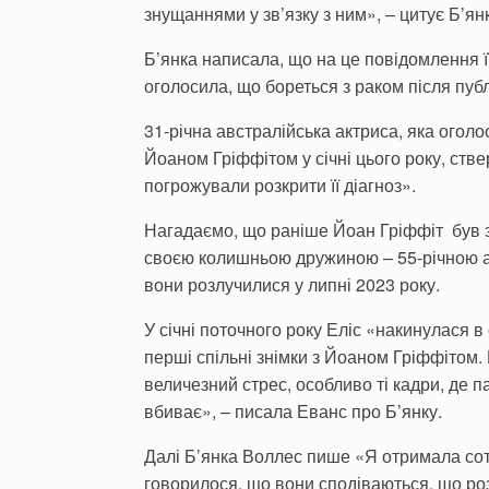
знущаннями у зв’язку з ним», – цитує Б’янк
Б’янка написала, що на це повідомлення ї
оголосила, що бореться з раком після публ
31-річна австралійська актриса, яка оголо
Йоаном Гріффітом у січні цього року, стве
погрожували розкрити її діагноз».
Нагадаємо, що раніше Йоан Гріффіт був з
своєю колишньою дружиною – 55-річною ак
вони розлучилися у липні 2023 року.
У січні поточного року Еліс «накинулася 
перші спільні знімки з Йоаном Гріффітом. 
величезний стрес, особливо ті кадри, де п
вбиває», – писала Еванс про Б’янку.
Далі Б’янка Воллес пише «Я отримала сотн
говорилося, що вони сподіваються, що роз