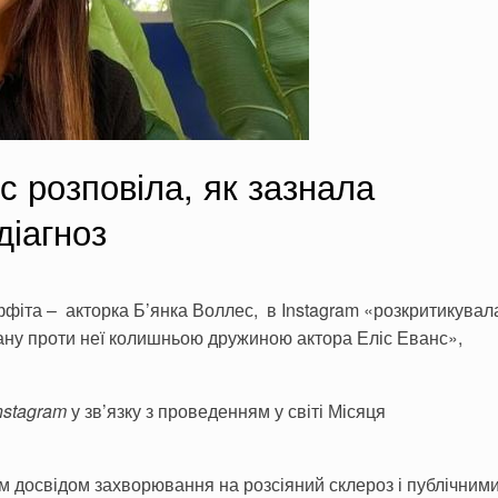
с розповіла, як зазнала
діагноз
ффіта – акторка Б’янка Воллес, в Instagram «розкритикувал
ану проти неї колишньою дружиною актора Еліс Еванс»,
nstagram
у зв’язку з проведенням у світі Місяця
м досвідом захворювання на розсіяний склероз і публічним