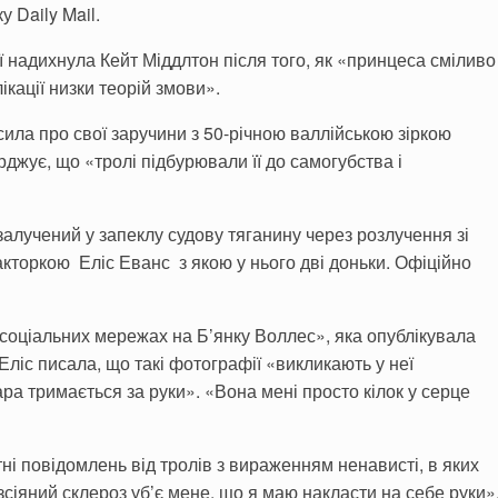
у Daily Mail.
ї надихнула Кейт Міддлтон після того, як «принцеса сміливо
ікації низки теорій змови».
сила про свої заручини з 50-річною валлійською зіркою
рджує, що «тролі підбурювали її до самогубства і
алучений у запеклу судову тяганину через розлучення зі
торкою Еліс Еванс з якою у нього дві доньки. Офіційно
в соціальних мережах на Б’янку Воллес», яка опублікувала
Еліс писала, що такі фотографії «викликають у неї
ара тримається за руки». «Вона мені просто кілок у серце
і повідомлень від тролів з вираженням ненависті, в яких
сіяний склероз уб’є мене, що я маю накласти на себе руки»