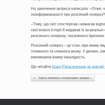
На закінчення актриса написала: «Отже, ч
поінформованості про розсіяний склероз
«Тому, що світ спостерігав і вимагав відпо
свої власні історії й видавав їх за реаль
розсіяного склерозу, посиленого брехнею 
Розсіяний склероз – це стан, при якому і
головного та спинного мозку. У деяких, с
викликаючи важку інвалідність.
Ще читайте
Кіану Рівза вперше за довгий
Post navigation
←
Сирна запіканка з печерицями: швидко…