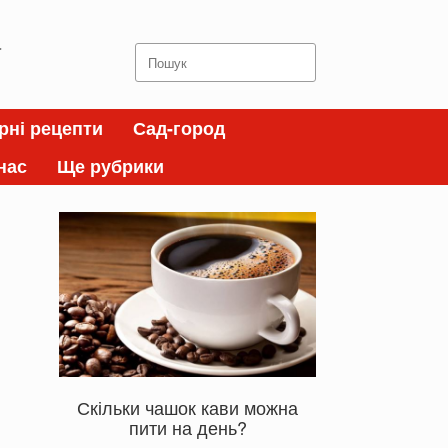
а
Search
for:
рні рецепти
Сад-город
нас
Ще рубрики
Скільки чашок кави можна
пити на день?