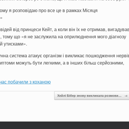
ому я розповідаю про все це в рамках Місяця
?»
відей від принцеси Кейт, а коли він їх не отримав, вигадува
ні», тому що «я не заслужила на оприлюднення мого діагнозу
й утисками».
мунна система атакує організм і викликає пошкодження нерві
имптоми можуть бути легкими, а в інших більш серйозними,
 час побачили з коханою
Хейлі Бібер знову викликала розмови…
→