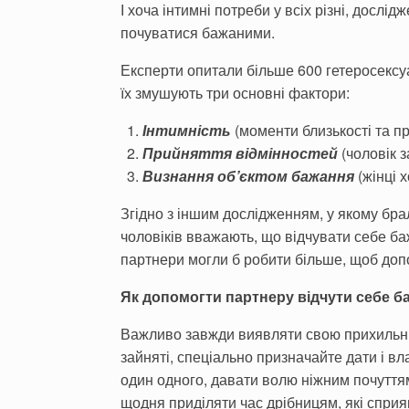
І хоча інтимні потреби у всіх різні, дослід
почуватися бажаними.
Експерти опитали більше 600 гетеросексуа
їх змушують три основні фактори:
Інтимність
(моменти близькості та пр
Прийняття відмінностей
(чоловік з
Визнання об’єктом бажання
(жінці 
Згідно з іншим дослідженням, у якому бра
чоловіків вважають, що відчувати себе ба
партнери могли б робити більше, щоб допо
Як допомогти партнеру відчути себе 
Важливо завжди виявляти свою прихильніс
зайняті, спеціально призначайте дати і в
один одного, давати волю ніжним почуттям
щодня приділяти час дрібницям, які спри