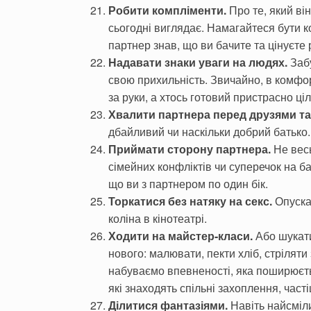
Робити компліменти.
Про те, який ві
сьогодні виглядає. Намагайтеся бути к
партнер знав, що ви бачите та цінуєте р
Надавати знаки уваги на людях.
Забу
свою прихильність. Звичайно, в комфо
за руки, а хтось готовий пристрасно ці
Хвалити партнера перед друзями та
дбайливий чи наскільки добрий батько.
Приймати сторону партнера.
Не весь
сімейних конфліктів чи суперечок на ба
що ви з партнером по один бік.
Торкатися без натяку на секс.
Опускат
коліна в кінотеатрі.
Ходити на майстер-класи.
Або шукати
нового: малювати, пекти хліб, стріляти
набуваємо впевненості, яка поширюєть
які знаходять спільні захоплення, час
Ділитися фантазіями.
Навіть найсміл