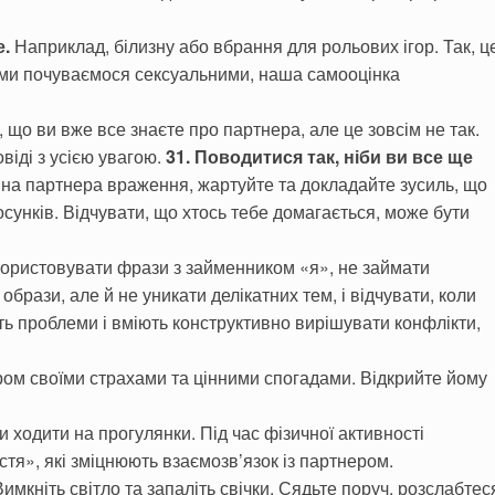
е.
Наприклад, білизну або вбрання для рольових ігор. Так, ц
и ми почуваємося сексуальними, наша самооцінка
 що ви вже все знаєте про партнера, але це зовсім не так.
віді з усією увагою.
31. Поводитися так, ніби ви все ще
на партнера враження, жартуйте та докладайте зусиль, що
тосунків. Відчувати, що хтось тебе домагається, може бути
ористовувати фрази з займенником «я», не займати
брази, але й не уникати делікатних тем, і відчувати, коли
ють проблеми і вміють конструктивно вирішувати конфлікти,
ром своїми страхами та цінними спогадами. Відкрийте йому
и ходити на прогулянки. Під час фізичної активності
тя», які зміцнюють взаємозв’язок із партнером.
имкніть світло та запаліть свічки. Сядьте поруч, розслабтес