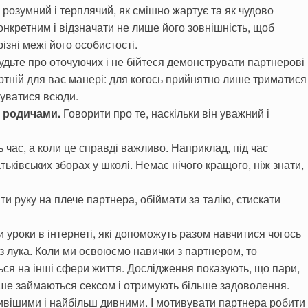
н розумний і терплячий, як смішно жартує та як чудово
онкретним і відзначати не лише його зовнішність, щоб
ізні межі його особистості.
дьте про оточуючих і не бійтеся демонструвати партнерові
ртній для вас манері: для когось прийнятно лише триматися
луватися всюди.
 родичами.
Говорити про те, наскільки він уважний і
 час, а коли це справді важливо. Наприклад, під час
тьківських зборах у школі. Немає нічого кращого, ніж знати,
и руку на плече партнера, обіймати за талію, стискати
 уроки в інтернеті, які допоможуть разом навчитися чогось
 з лука. Коли ми освоюємо навички з партнером, то
ся на інші сфери життя. Дослідження показують, що пари,
тіше займаються сексом і отримують більше задоволення.
ивішими і найбільш дивними. І мотивувати партнера робити