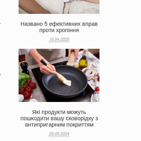
Названо 5 ефективних вправ
г
проти хропіння
16.04.2025
%
і
Які продукти можуть
пошкодити вашу сковорідку з
антипригарним покриттям
29.05.2024