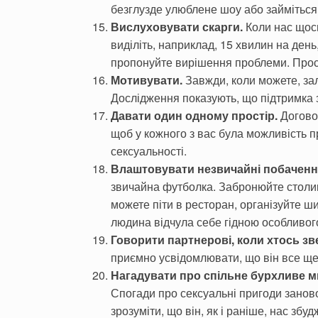
безглузде улюблене шоу або займіться з
Вислуховувати скарги.
Коли нас щось
виділіть, наприклад, 15 хвилин на ден
пропонуйте вирішення проблеми. Прост
Мотивувати.
Завжди, коли можете, за
Дослідження показують, що підтримка 
Давати один одному простір.
Договор
щоб у кожного з вас була можливість п
сексуальності.
Влаштовувати незвичайні побаченн
звичайна футболка. Забронюйте столик
можете піти в ресторан, організуйте 
людина відчула себе гідною особливог
Говорити партнерові, коли хтось зв
приємно усвідомлювати, що він все щ
Нагадувати про спільне бурхливе м
Спогади про сексуальні пригоди заново
зрозуміти, що він, як і раніше, нас збуд