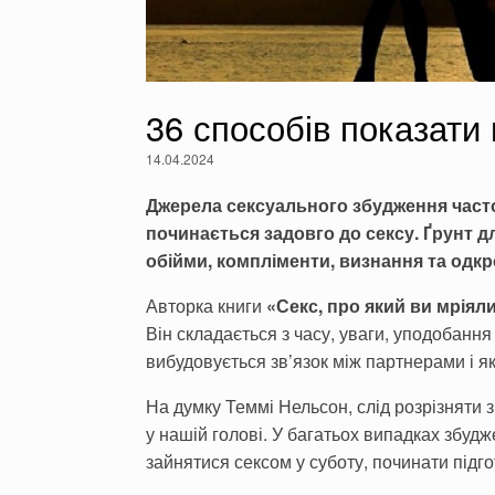
36 способів показати
14.04.2024
Джерела сексуального збудження часто
починається задовго до сексу. Ґрунт дл
обійми, компліменти, визнання та одк
Авторка книги
«Секс, про який ви мріял
Він складається з часу, уваги, уподобання
вибудовується зв’язок між партнерами і які
На думку Теммі Нельсон, слід розрізняти 
у нашій голові. У багатьох випадках збу
зайнятися сексом у суботу, починати підго