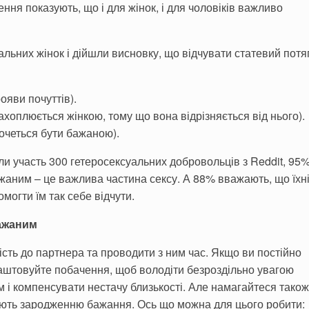
ження показують, що і для жінок, і для чоловіків важливо
льних жінок і дійшли висновку, що відчувати статевий потя
ояви почуттів).
ахоплюється жінкою, тому що вона відрізняється від нього).
хочеться бути бажаною).
ли участь 300 гетеросексуальних добровольців з Reddit, 95
жаним – це важлива частина сексу. А 88% вважають, що їхн
могти їм так себе відчути.
бажаним
ть до партнера та проводити з ним час. Якщо ви постійно
лаштовуйте побачення, щоб володіти безроздільно увагою
 і компенсувати нестачу близькості. Але намагайтеся також
яють зародженню бажання. Ось що можна для цього робити: