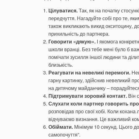
Цілуватися.
Так, як на початку стосункі
передчуття. Нагадуйте собі про те, яким
також викликають викид окситоцину, до
прихильність до партнера.
Говорити «дякую».
І якомога конкрет
школи вранці. Без тебе мені було б в
помічати зусилля іншої людини та діл
близькість.
Реагувати на невеликі перемоги.
Нев
гарну картинку, здійснив невеликий пр
на дитячому майданчику – порадуйтеся
Підтримувати зоровий контакт.
Він с
Слухати коли партнер говорить про
розповідав про свої хобі. Коли кохана
відчуваємо визнання. Це важливий ком
Обіймати.
Мінімум 10 секунд. Цього д
самопочуття”.