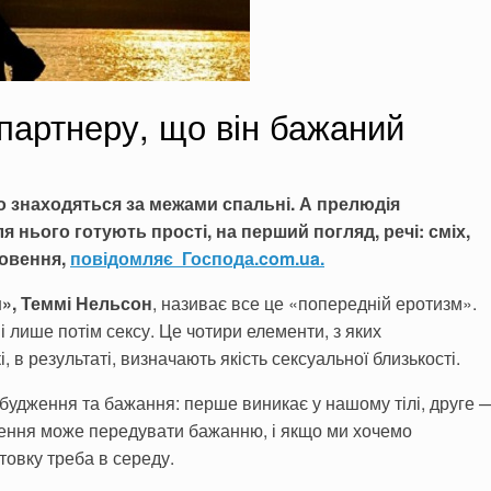
 партнеру, що він бажаний
 знаходяться за межами спальні. А прелюдія
я нього готують прості, на перший погляд, речі: сміх,
ровення,
повідомляє Господа.com.ua.
и», Теммі Нельсон
, називає все це «попередній еротизм».
 і лише потім сексу. Це чотири елементи, з яких
, в результаті, визначають якість сексуальної близькості.
збудження та бажання: перше виникає у нашому тілі, друге 
дження може передувати бажанню, і якщо ми хочемо
товку треба в середу.