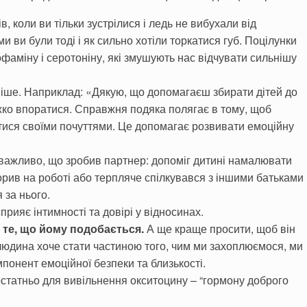
в, коли ви тільки зустрілися і ледь не вибухали від
и ви були тоді і як сильно хотіли торкатися губ. Поцілунки
фаміну і серотоніну, які змушують нас відчувати сильнішу
ніше. Наприклад: «Дякую, що допомагаєш збирати дітей до
ажко впоратися. Справжня подяка полягає в тому, щоб
итися своїми почуттями. Це допомагає розвивати емоційну
ажливо, що зробив партнер: допоміг дитині намалювати
орив на роботі або терпляче спілкувався з іншими батьками
 за нього.
прияє інтимності та довірі у відносинах.
 те, що йому подобається.
А ще краще просити, щоб він
 людина хоче стати частиною того, чим ми захоплюємося, ми
понент емоційної безпеки та близькості.
остатньо для вивільнення окситоцину – “гормону доброго