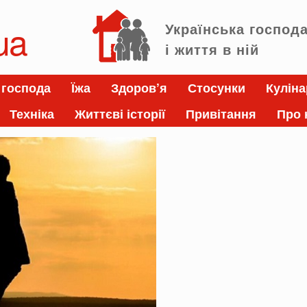
ua
Українська господ
і життя в ній
 господа
Їжа
Здоров’я
Стосунки
Куліна
Техніка
Життєві історії
Привітання
Про 