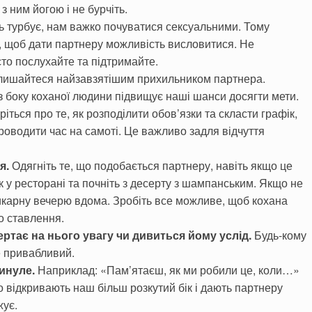
 ним йогою і не бурчіть.
 турбує, нам важко почуватися сексуальними. Тому
ь, щоб дати партнеру можливість висловитися. Не
о послухайте та підтримайте.
лишайтеся найзавзятішим прихильником партнера.
з боку коханої людини підвищує наші шанси досягти мети.
іться про те, як розподілити обов’язки та скласти графік,
роводити час на самоті. Це важливо задля відчуття
я.
Одягніть те, що подобається партнеру, навіть якщо це
 у ресторані та почніть з десерту з шампанським. Якщо не
шикарну вечерю вдома. Зробіть все можливе, щоб кохана
о ставлення.
ертає на нього увагу чи дивиться йому услід.
Будь-кому
е привабливий.
инуле.
Наприклад: «Пам’ятаєш, як ми робили це, коли…»
 відкривають наш більш розкутий бік і дають партнеру
жує.