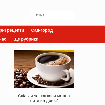
а
Search
for:
рні рецепти
Сад-город
нас
Ще рубрики
Скільки чашок кави можна
пити на день?