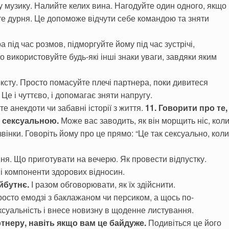
у музику. Налийте келих вина. Нагодуйте один одного, якщо
те дурня. Це допоможе відчути себе командою та зняти
 під час розмов, підморгуйте йому під час зустрічі,
о використовуйте будь-які інші знаки уваги, завдяки яким
ксту. Просто помасуйте плечі партнера, поки дивитеся
Це і чуттєво, і допомагає зняти напругу.
е анекдоти чи забавні історії з життя.
11. Говорити про те,
е сексуальною.
Може вас заводить, як він морщить ніс, кол
звінки. Говоріть йому про це прямо: “Це так сексуально, коли
ня. Що приготувати на вечерю. Як провести відпустку.
ві компоненти здорових відносин.
йбутнє.
І разом обговорювати, як їх здійснити.
осто емодзі з баклажаном чи персиком, а щось по-
ксуальність і внесе новизну в щоденне листування.
тнеру, навіть якщо вам це байдуже.
Подивіться це його