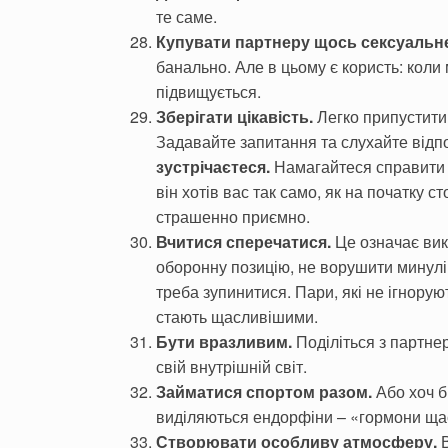
те саме.
Купувати партнеру щось сексуальн
банально. Але в цьому є користь: кол
підвищується.
Зберігати цікавість.
Легко припустити,
Задавайте запитання та слухайте відпо
зустрічаєтеся.
Намагайтеся справити 
він хотів вас так само, як на початку с
страшенно приємно.
Вчитися сперечатися.
Це означає вик
оборонну позицію, не ворушити минулі о
треба зупинитися. Пари, які не ігнору
стають щасливішими.
Бути вразливим.
Поділіться з партне
свій внутрішній світ.
Займатися спортом разом.
Або хоч б
виділяються ендорфіни – «гормони щас
Створювати особливу атмосферу.
В