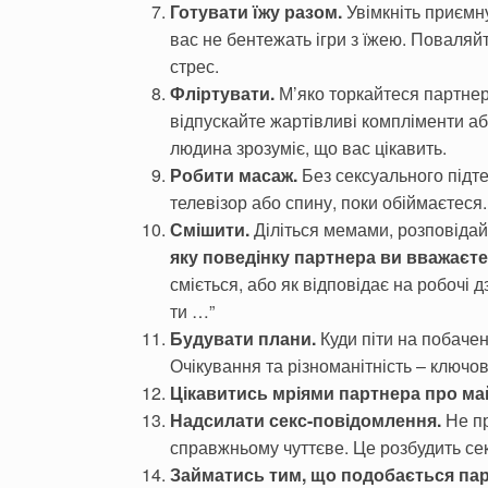
Готувати їжу разом.
Увімкніть приємн
вас не бентежать ігри з їжею. Поваляй
стрес.
Фліртувати.
М’яко торкайтеся партнера
відпускайте жартівливі компліменти аб
людина зрозуміє, що вас цікавить.
Робити масаж.
Без сексуального підте
телевізор або спину, поки обіймаєтеся. 
Смішити.
Діліться мемами, розповідайт
яку поведінку партнера ви вважаєт
сміється, або як відповідає на робочі д
ти …”
Будувати плани.
Куди піти на побачен
Очікування та різноманітність – ключо
Цікавитись мріями партнера про ма
Надсилати секс-повідомлення.
Не пр
справжньому чуттєве. Це розбудить се
Займатись тим, що подобається пар