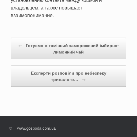
владельцем, а также повышает
взаимопонимание.
Post navigation
←
Готуємо вітамінний заморожений імбирно-
лимонний чай
Експерти розповіли про небезпеку
тривалого…
→
©
www.gospoda.com.ua