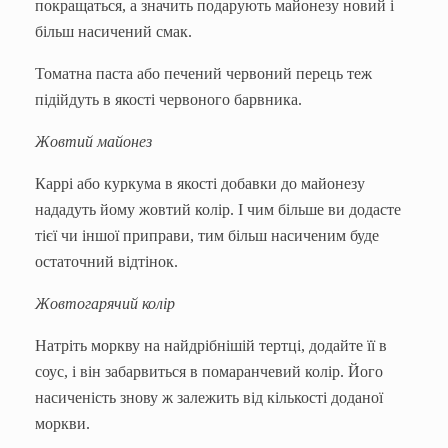
покращаться, а значить подарують майонезу новий і
більш насичений смак.
Томатна паста або печений червоний перець теж
підійдуть в якості червоного барвника.
Жовтий майонез
Каррі або куркума в якості добавки до майонезу
нададуть йому жовтий колір. І чим більше ви додасте
тієї чи іншої приправи, тим більш насиченим буде
остаточний відтінок.
Жовтогарячий колір
Натріть моркву на найдрібнішій тертці, додайте її в
соус, і він забарвиться в помаранчевий колір. Його
насиченість знову ж залежить від кількості доданої
моркви.