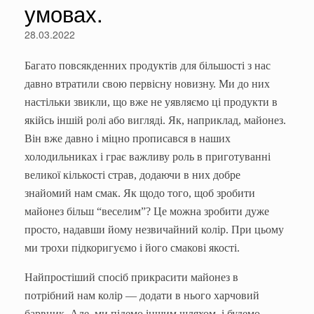
умовах.
28.03.2022
Багато повсякденних продуктів для більшості з нас
давно втратили свою первісну новизну. Ми до них
настільки звикли, що вже не уявляємо ці продукти в
якійсь іншій ролі або вигляді. Як, наприклад, майонез.
Він вже давно і міцно прописався в наших
холодильниках і грає важливу роль в приготуванні
великої кількості страв, додаючи в них добре
знайомий нам смак. Як щодо того, щоб зробити
майонез більш “веселим”? Це можна зробити дуже
просто, надавши йому незвичайний колір. При цьому
ми трохи підкоригуємо і його смакові якості.
Найпростіший спосіб прикрасити майонез в
потрібний нам колір — додати в нього харчовий
барвник. Але, ми підемо іншим шляхом, і будемо