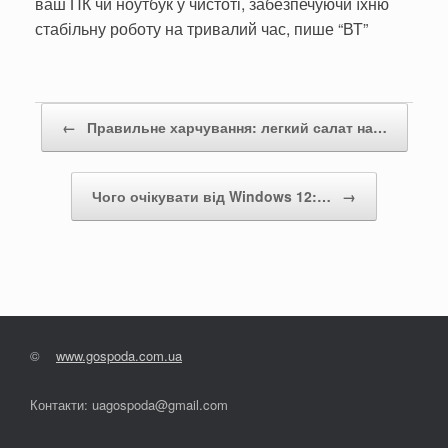
ваш ПК чи ноутбук у чистоті, забезпечуючи їхню
стабільну роботу на тривалий час, пише “ВТ”
Post navigation
←
Правильне харчування: легкий салат на…
Чого очікувати від Windows 12:…
→
©
www.gospoda.com.ua
Контакти: uagospoda@gmail.com