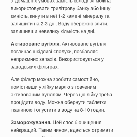
У домашніх умовах замість колодязя можна
використовувати трилітрову банку або іншу
ємність, кинути в неї 1-2 камені мінералу та
залишити на 2-3 дні. Воду обережно злити,
залишивши невелику кількість на дні.
Активоване вугілля.
Активоване вугілля
поглинає шкідливі сполуки, позбавляє
неприємних запахів. Використовується у
заводських фільтрах.
Але фільтр можна зробити самостійно,
помістивши у лійку марлю з товченим
активованим вугіллям. Через цю лійку треба
процідити воду. Можна обернути таблетки
тканиною і опустити в воду на 8-10 годин.
Заморожування.
Цей спосіб очищення
найкращий. Таким чином, вдається отримати