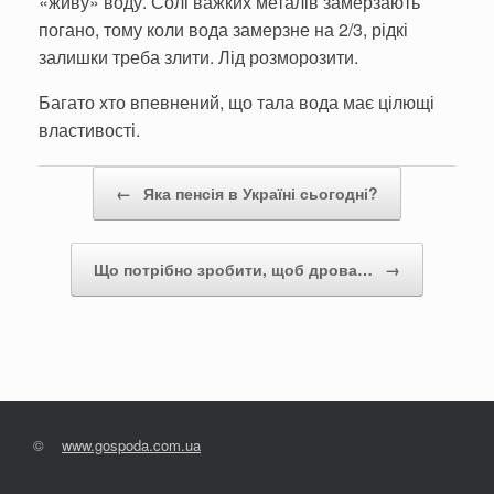
«живу» воду. Солі важких металів замерзають
погано, тому коли вода замерзне на 2/3, рідкі
залишки треба злити. Лід розморозити.
Багато хто впевнений, що тала вода має цілющі
властивості.
Post navigation
←
Яка пенсія в Україні сьогодні?
Що потрібно зробити, щоб дрова…
→
©
www.gospoda.com.ua