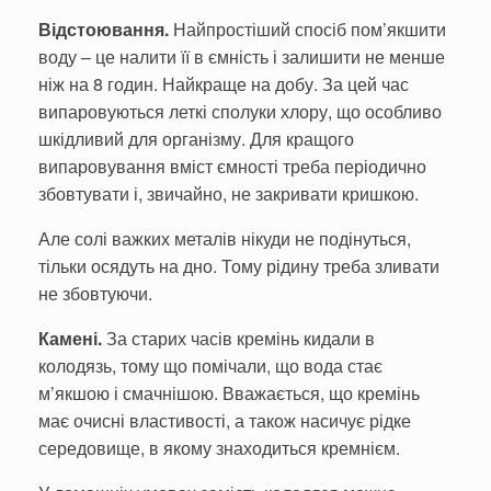
Відстоювання.
Найпростіший спосіб пом’якшити
воду – це налити її в ємність і залишити не менше
ніж на 8 годин. Найкраще на добу. За цей час
випаровуються леткі сполуки хлору, що особливо
шкідливий для організму. Для кращого
випаровування вміст ємності треба періодично
збовтувати і, звичайно, не закривати кришкою.
Але солі важких металів нікуди не подінуться,
тільки осядуть на дно. Тому рідину треба зливати
не збовтуючи.
Камені.
За старих часів кремінь кидали в
колодязь, тому що помічали, що вода стає
м’якшою і смачнішою. Вважається, що кремінь
має очисні властивості, а також насичує рідке
середовище, в якому знаходиться кремнієм.