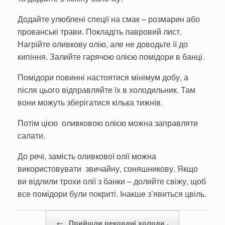
Додайте улюблені спеції на смак – розмарин або
прованські трави. Покладіть лавровий лист.
Нагрійте оливкову олію, але не доводьте її до
кипіння. Залийте гарячою олією помідори в банці.
Помідори повинні настоятися мінімум добу, а
після цього відправляйте їх в холодильник. Там
вони можуть зберігатися кілька тижнів.
Потім цією оливковою олією можна заправляти
салати.
До речі, замість оливкової олії можна
використовувати звичайну, соняшникову. Якщо
ви відлили трохи олії з банки – долийте свіжу, щоб
все помідори були покриті. Інакше з’явиться цвіль.
Post navigation
←
Прийшли рекордні холоди .