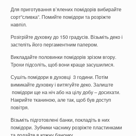
Для приготування в’ялених помідорів вибирайте
сорт”сливка”. Помийте помідори та розріжте
навпіл.
Розігрійте духовку до 150 градусів. Візьміть деко і
застеліть його пергаментним папером.
Викладайте половинки помідорів зрізом вгору.
Трохи підсоліть, щоб вони краще засушилися.
Сушіть помідори в духовці 3 години. Потім
вимикайте духовку і витягуйте деко. Залиште
помідори ще на ніч або на цілу добу – досихати.
Накрийте тканиною, але так, щоб був доступ
повітря.
Візьміть підготовлені банки, покладіть в них
помідори. Зубчики часнику розріжте пластинками
та додайте в кожну баночку.