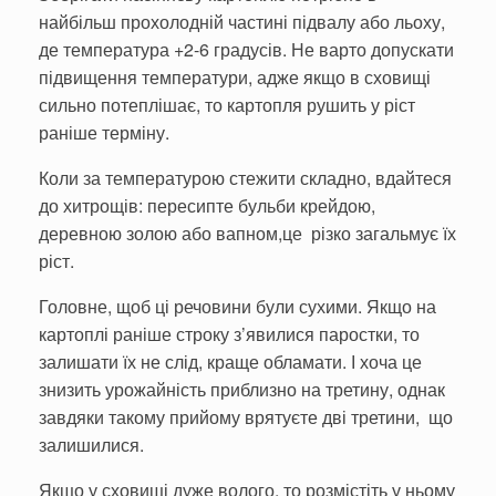
найбільш прохолодній частині підвалу або льоху,
де температура +2-6 градусів. Не варто допускати
підвищення температури, адже якщо в сховищі
сильно потеплішає, то картопля рушить у ріст
раніше терміну.
Коли за температурою стежити складно, вдайтеся
до хитрощів: пересипте бульби крейдою,
деревною золою або вапном,це різко загальмує їх
ріст.
Головне, щоб ці речовини були сухими. Якщо на
картоплі раніше строку з’явилися паростки, то
залишати їх не слід, краще обламати. І хоча це
знизить урожайність приблизно на третину, однак
завдяки такому прийому врятуєте дві третини, що
залишилися.
Якщо у сховищі дуже волого, то розмістіть у ньому