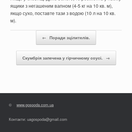
ящики з негашеним вапном (4-5 кг на 10 кв. м),
якщо сухо, поставте тази з водою (10 л на 10 кв.
м).
Post navigation
←
Поради зцілителів.
Скумбрія запечена у гірчичному соусі.
→
©
www.gospoda.com.ua
Контакти: uagospoda@gmail.com