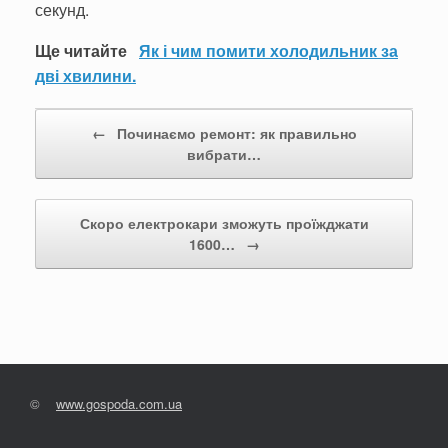
секунд.
Ще читайте
Як і чим помити холодильник за
дві хвилини.
Post navigation
←
Починаємо ремонт: як правильно
вибрати…
Скоро електрокари зможуть проїжджати
1600…
→
©
www.gospoda.com.ua