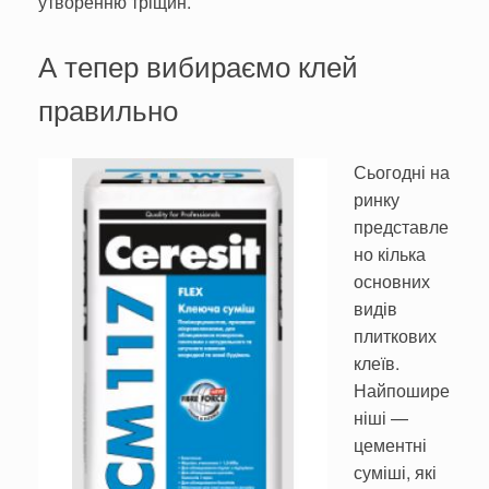
утворенню тріщин.
А тепер вибираємо клей
правильно
Сьогодні на
ринку
представле
но кілька
основних
видів
плиткових
клеїв.
Найпошире
ніші —
цементні
суміші, які