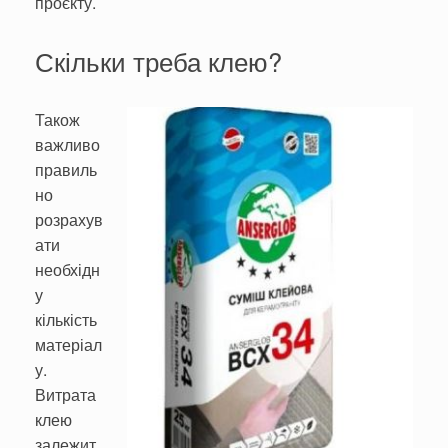
проєкту.
Скільки треба клею?
Також
важливо
правиль
но
розрахув
ати
необхідн
у
кількість
матеріал
у.
Витрата
клею
залежит