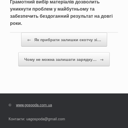
Грамотний вибір матеріалів дозволить
уникнути проблем у майбутньому та
забезпечить бездоганний результат на довгі
роки.
Post navigation
←
Як прибрати залишки скотчу зі…
Чому не можна залишати зарядку…
→
©
www.gospoda.com.ua
Контакти: uagospoda@gmail.com