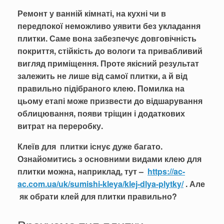
Ремонт у ванній кімнаті, на кухні чи в
передпокої неможливо уявити без укладання
плитки. Саме вона забезпечує довговічність
покриття, стійкість до вологи та привабливий
вигляд приміщення. Проте якісний результат
залежить не лише від самої плитки, а й від
правильно підібраного клею. Помилка на
цьому етапі може призвести до відшарування
облицювання, появи тріщин і додаткових
витрат на переробку.
Клеїв для плитки існує дуже багато.
Ознайомитись з основними видами клею для
плитки можна, наприклад, тут –
https://ac-
ac.com.ua/uk/sumishi-kleya/klej-dlya-plytky/
. Але
як обрати клей для плитки правильно?