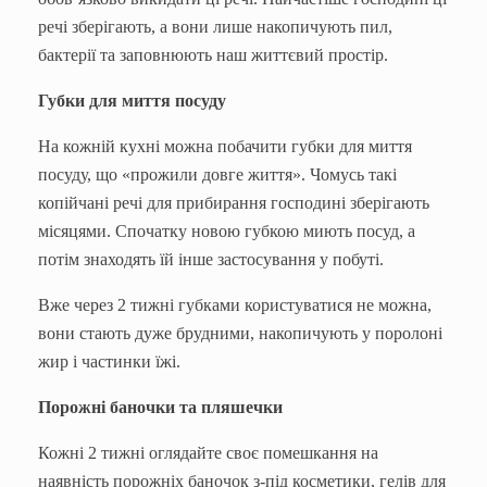
речі зберігають, а вони лише накопичують пил,
бактерії та заповнюють наш життєвий простір.
Губки для миття посуду
На кожній кухні можна побачити губки для миття
посуду, що «прожили довге життя». Чомусь такі
копійчані речі для прибирання господині зберігають
місяцями. Спочатку новою губкою миють посуд, а
потім знаходять їй інше застосування у побуті.
Вже через 2 тижні губками користуватися не можна,
вони стають дуже брудними, накопичують у поролоні
жир і частинки їжі.
Порожні баночки та пляшечки
Кожні 2 тижні оглядайте своє помешкання на
наявність порожніх баночок з-під косметики, гелів для