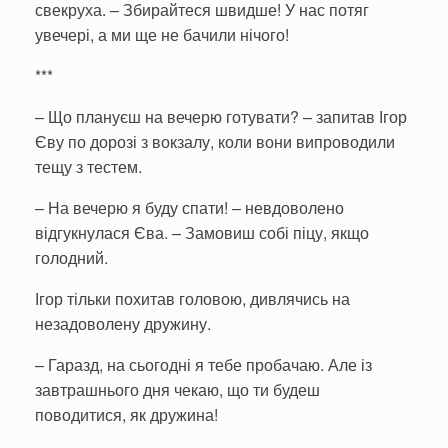
свекруха. – Збирайтеся швидше! У нас потяг
увечері, а ми ще не бачили нічого!
***
– Що плануєш на вечерю готувати? – запитав Ігор
Єву по дорозі з вокзалу, коли вони випроводили
тещу з тестем.
– На вечерю я буду спати! – невдоволено
відгукнулася Єва. – Замовиш собі піцу, якщо
голодний.
Ігор тільки похитав головою, дивлячись на
незадоволену дружину.
– Гаразд, на сьогодні я тебе пробачаю. Але із
завтрашнього дня чекаю, що ти будеш
поводитися, як дружина!