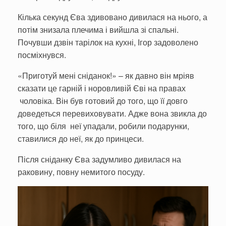
Кілька секунд Єва здивовано дивилася на нього, а
потім знизала плечима і вийшла зі спальні.
Почувши дзвін тарілок на кухні, Ігор задоволено
посміхнувся.
«Приготуй мені сніданок!» – як давно він мріяв
сказати це гарній і норовливій Єві на правах
чоловіка. Він був готовий до того, що її довго
доведеться перевиховувати. Адже вона звикла до
того, що біля неї упадали, робили подарунки,
ставилися до неї, як до принцеси.
Після сніданку Єва задумливо дивилася на
раковину, повну немитого посуду.