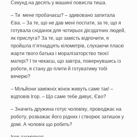
Секунд на десять у машині повисла тиша.
– Ти мене пробачаєш? – здивовано запитала
Єва. – За те, що не дав мені поспати, за те, що я
готувала сніданок для чотирьох дієздатних людей,
як прислуга? За те, що замість відпочити, я
пройшла п’ятнадцять кілометрів, слухаючи пласкі
жарти твого батька і моралізаторство твоєї
матері? І ти чекаєш, що завтра, повернувшись із
роботи, я стану до плити й готуватиму тобі
вечерю?
– Мільйони заміжніх жінок живуть саме так! –
відповів Ігор. – Що саме тебе дивує, Єво?
– Значить дружина готує чоловіку, проводжає на
роботу, розважає його рідних і створює затишок у
домі. А чоловік що робить?
Ігор засміявся: