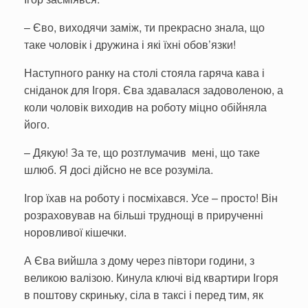
– Єво, виходячи заміж, ти прекрасно знала, що
таке чоловік і дружина і які їхні обов’язки!
Наступного ранку на столі стояла гаряча кава і
сніданок для Ігоря. Єва здавалася задоволеною, а
коли чоловік виходив на роботу міцно обійняла
його.
– Дякую! За те, що розтлумачив мені, що таке
шлюб. Я досі дійсно не все розуміла.
Ігор їхав на роботу і посміхався. Усе – просто! Він
розраховував на більші труднощі в прирученні
норовливої кішечки.
А Єва вийшла з дому через півтори години, з
великою валізою. Кинула ключі від квартири Ігоря
в поштову скриньку, сіла в таксі і перед тим, як