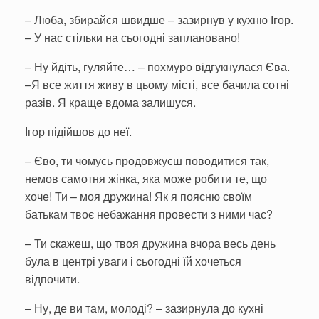
– Люба, збирайся швидше – зазирнув у кухню Ігор.
– У нас стільки на сьогодні заплановано!
– Ну йдіть, гуляйте… – похмуро відгукнулася Єва.
–Я все життя живу в цьому місті, все бачила сотні
разів. Я краще вдома залишуся.
Ігор підійшов до неї.
– Єво, ти чомусь продовжуєш поводитися так,
немов самотня жінка, яка може робити те, що
хоче! Ти – моя дружина! Як я поясню своїм
батькам твоє небажання провести з ними час?
– Ти скажеш, що твоя дружина вчора весь день
була в центрі уваги і сьогодні їй хочеться
відпочити.
– Ну, де ви там, молоді? – зазирнула до кухні