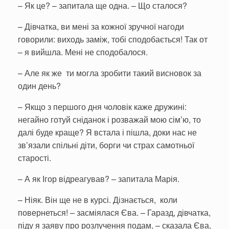
– Як це? – запитала ще одна. – Що сталося?
– Дівчатка, ви мені за кожної зручної нагоди
говорили: виходь заміж, тобі сподобається! Так от
– я вийшла. Мені не сподобалося.
– Але як же ти могла зробити такий висновок за
один день?
– Якщо з першого дня чоловік каже дружині:
негайно готуй сніданок і розважай мою сім’ю, то
далі буде краще? Я встала і пішла, доки нас не
зв’язали спільні діти, борги чи страх самотньої
старості.
– А як Ігор відреагував? – запитала Марія.
– Ніяк. Він ще не в курсі. Дізнається, коли
повернеться! – засміялася Єва. – Гаразд, дівчатка,
піду я заяву про розлучення подам, – сказала Єва,