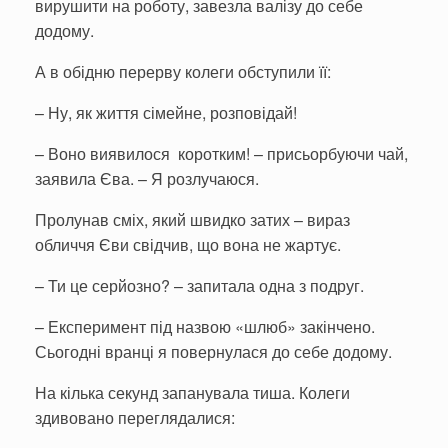
вирушити на роботу, завезла валізу до себе
додому.
А в обідню перерву колеги обступили її:
– Ну, як життя сімейне, розповідай!
– Воно виявилося коротким! – присьорбуючи чай,
заявила Єва. – Я розлучаюся.
Пролунав сміх, який швидко затих – вираз
обличчя Єви свідчив, що вона не жартує.
– Ти це серйозно? – запитала одна з подруг.
– Експеримент під назвою «шлюб» закінчено.
Сьогодні вранці я повернулася до себе додому.
На кілька секунд запанувала тиша. Колеги
здивовано переглядалися: