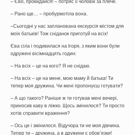
– Єво, прокидайся! – потряс її чоловік за плече.
– Рано ще… – пробурмотіла вона.
–Сьогодні у нас запланована екскурсія містом для
моїх батьків! Тож сніданок приготуй на всіх!
Єва сіла і подивилася на Ігоря, з яким вони були
одружені вісімнадцять годин:
– На всіх – це на кого? Я не снідаю.
– На всіх – це на мене, мою маму й батька! Ти
тепер моя дружина. Чи мені пропонуєш готувати?
– А що такого? Раніше ж ти готував мені вечері,
приносив каву в ліжко. Щось змінилося? Ти просто
хотів справити враження?
– Ось це і змінилося. Відучора ти не моя дівчина.
Тепер ти – дружина, а в дружини є обов’язки!