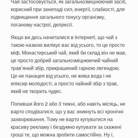
Чай застосовується, як загальнозміцнюючий засіб,
корисний при занепаді сил, енергії, слабкості, для
підвищення загального тонусу організму,
поганому настрої, де­пресії.
Якщо ви десь начиталися в Інтернеті, що чай з
такою назвою вилікує вас від усього, то це просто
міф. Монастирський чай, який би склад він не мав,
це просто до­брий загальнозміцнюючий чайний
трав’яний збір, прикрашений гар­ною легендою.
Це не панацея від усього, не жива вода і не
еліксир молодості, а про­сто чайний збір з трав,
який не творить чудес.
Попивши його 2 або 3 тижні, або навіть місяць, не
варто сподіватися, що у вас зникнуть всі хронічні
захворювання. Тому не варто купуватися на
красиву рекламу і без­думно купувати за скажені
гроші те, що можна зробити самостійно. Ну і,