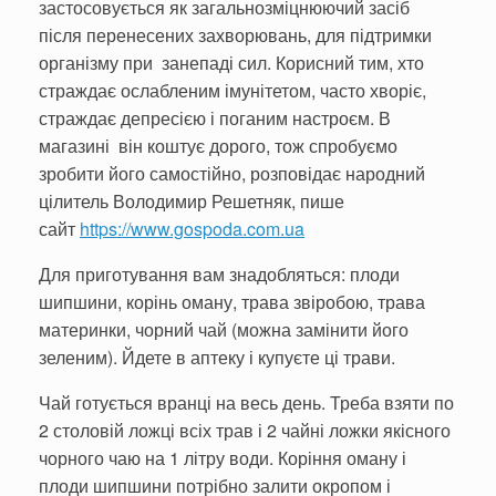
застосовується як загальнозміцнюючий засіб
після перенесених захворювань, для підтримки
організму при за­непаді сил. Корисний тим, хто
страждає ослабленим імунітетом, часто хворіє,
страждає депресією і поганим настроєм. В
магазині він коштує дорого, тож спробуємо
зробити його самостійно, розповідає народний
цілитель Володимир Решетняк, пише
сайт
https://www.gospoda.com.ua
Для приготування вам знадо­бляться: плоди
шипшини, корінь оману, трава звіробою, трава
материнки, чорний чай (можна замінити його
зеленим). Йдете в аптеку і купуєте ці трави.
Чай готується вранці на весь день. Треба взяти по
2 столовій ложці всіх трав і 2 чайні ложки якісного
чорного чаю на 1 літру води. Коріння оману і
плоди шипшини потрібно залити окропом і