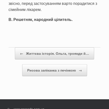
звісно, перед застосуванням варто порадитися з
сімейним лікарем.
В. Решетняк, народний цілитель.
Post navigation
←
Життєва історія. Ольга, троянди й…
Рисова запіканка з печінкою
→
©
www.gospoda.com.ua