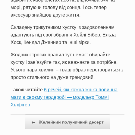
морі, рятуючи голову від сонця. І ось тепер
аксесуар знайшов друге життя.
Складену трикутником хустку із задоволенням
адаптують під свої вбрання Хейлі Бібер, Ельза
Хоск, Кендал Дженнер та інші зірки.
Жодних строгих правил тут немає: обирайте
хустку і зав’язуйте так, як вважаєте за потрібне.
Усього пара хвилин – і ваш образ перетвориться з
просто стильного на дуже трендовий.
Також читайте
5 речей, які кожна жінка повинна
мати в своєму гардеробі — модельєр Томмі
Хілфігер
Post navigation
←
Желейний полуничний десерт