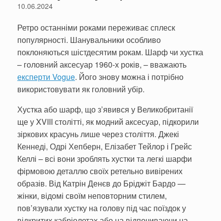
10.06.2024
Ретро останніми роками переживає сплеск
популярності. Шанувальники особливо
поклоняються шістдесятим рокам. Шарф чи хустка
– головний аксесуар 1960-х років, – вважають
експерти Vogue
. Його знову можна і потрібно
використовувати як головний убір.
Хустка або шарф, що з’явився у Великобританії
ще у XVIII столітті, як модний аксесуар, підкорили
зіркових красунь лише через століття. Джекі
Кеннеді, Одрі Хепберн, Елізабет Тейлор і Грейс
Келлі – всі вони зроблять хустки та легкі шарфи
фірмовою деталлю своїх ретельно вивірених
образів. Від Катрін Денєв до Бріджіт Бардо —
жінки, відомі своїм неповторним стилем,
пов’язували хустку на голову під час поїздок у
відкритих кабріолетах або на відпочиваючи на