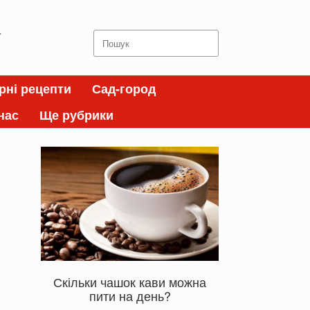
а
Search
for:
рні рецепти
Сад-город
нас
Ще рубрики
Скільки чашок кави можна
пити на день?