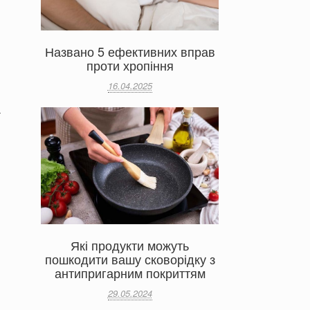
Названо 5 ефективних вправ
проти хропіння
16.04.2025
а
Які продукти можуть
пошкодити вашу сковорідку з
антипригарним покриттям
29.05.2024