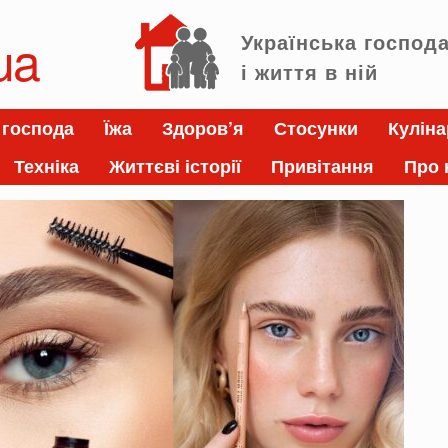
ua
Українська господ
і життя в ній
 господа
Їжа
Здоров’я
Стосунки
Куліна
Техніка
Життєві історії
Привітання
Про 