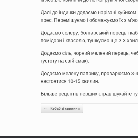
Далі до індички додаємо нарізані кубиком 
прес. Перемішуємо і обсмажуємо їх з м’яс
Додаємо селеру, болгарський перець і ка
помідори і квасолю, тушкуємо ще 2-3 хвил
Додаємо сіль, чорний мелений перець, че
густоту на свій смак).
Додаємо мелену паприку, проварюємо 3-4
настоятися 10-15 хвилин.
Більше рецептів перших страв шукайте ту
Post navigation
←
Кебаб зі свинини