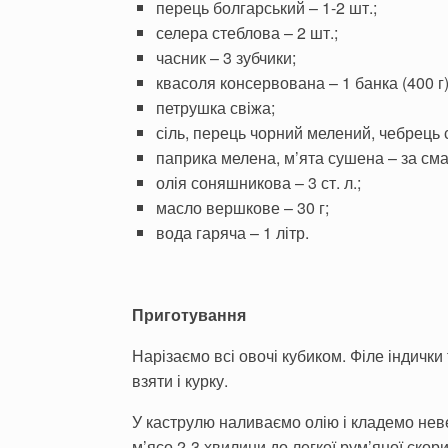
перець болгарський – 1-2 шт.;
селера стеблова – 2 шт.;
часник – 3 зубчики;
квасоля консервована – 1 банка (400 г)
петрушка свіжа;
сіль, перець чорний мелений, чебрець 
паприка мелена, м’ята сушена – за см
олія соняшникова – 3 ст. л.;
масло вершкове – 30 г;
вода гаряча – 1 літр.
Приготування
Нарізаємо всі овочі кубиком. Філе індичк
взяти і курку.
У каструлю наливаємо олію і кладемо не
м’ясо 2-3 хвилини до легкої рум’яної скори