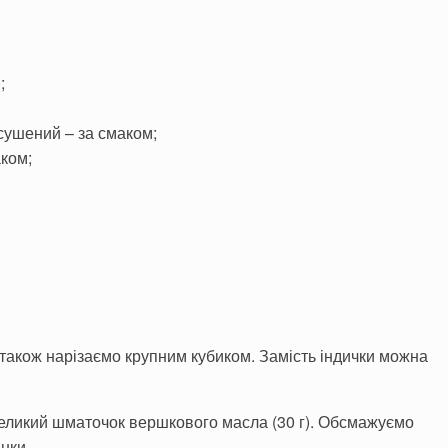
;
сушений – за смаком;
аком;
и також нарізаємо крупним кубиком. Замість індички можна
великий шматочок вершкового масла (30 г). Обсмажуємо
нки.