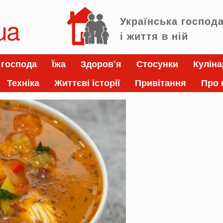
ua
Українська господ
і життя в ній
 господа
Їжа
Здоров’я
Стосунки
Куліна
Техніка
Життєві історії
Привітання
Про 