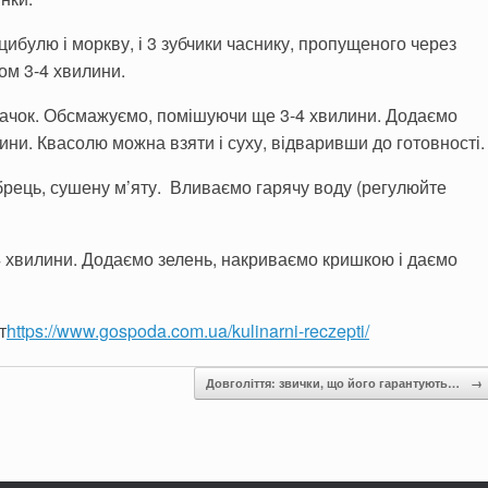
цибулю і моркву, і 3 зубчики часнику, пропущеного через
ом 3-4 хвилини.
бачок. Обсмажуємо, помішуючи ще 3-4 хвилини. Додаємо
ини. Квасолю можна взяти і суху, відваривши до готовності.
брець, сушену м’яту. Вливаємо гарячу воду (регулюйте
 хвилини. Додаємо зелень, накриваємо кришкою і даємо
т
https://www.gospoda.com.ua/kulinarni-reczepti/
Довголіття: звички, що його гарантують…
→