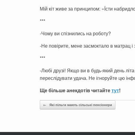
Мій кіт живе за принципом: «Їсти набридло
***
-Чому ви спізнились на роботу?
-Не повірите, мене засмоктало в матрац і
***
-Любі друзі! Якщо ви в будь-який день літ
переслідувати удача. Не ігноруйте цю інф
Ще більше анекдотів читайте
тут
!
Post navigation
←
Які пільги мають сільські пенсіонери