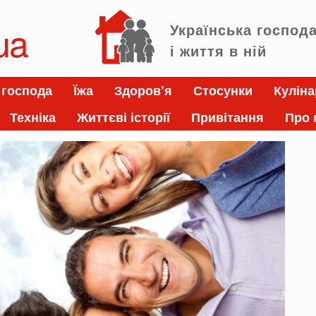
ua
Українська господ
і життя в ній
 господа
Їжа
Здоров’я
Стосунки
Куліна
Техніка
Життєві історії
Привітання
Про 