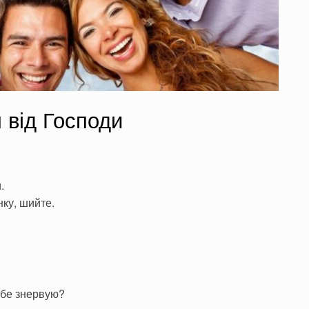
 від Господи
.
нку, шийте.
ебе знервую?