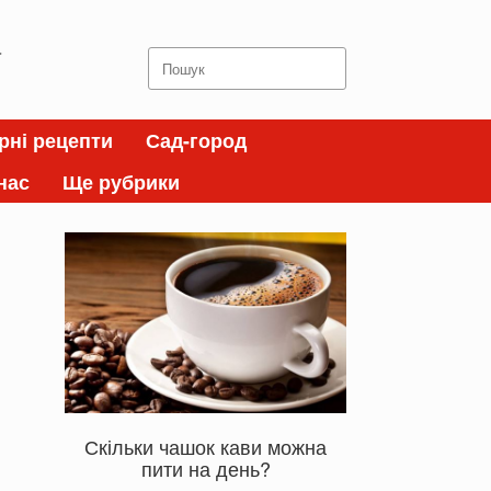
а
Search
for:
рні рецепти
Сад-город
нас
Ще рубрики
Скільки чашок кави можна
пити на день?