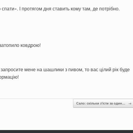
 спати». І протягом дня ставить кому там, де потрібно.
 затопило ковдрою!
а запросите мене на шашлики з пивом, то вас цілий рік буде
ормацію!
Сало: скільки з’їсти за один…
→