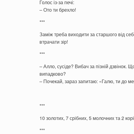
Голос із-за печі:
– Ото ти брехло!
***
Заміж треба виходити за старшого від себ
втрачати зір!
***
– Алло, сусіде? Вибач за пізній дзвінок. 
випадково?
– Почекай, зараз запитаю: «Галю, ти до 
***
10 золотих, 7 срібних, 5 молочних та 2 корі
***