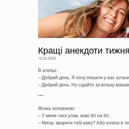
Кращі анекдоти тижня
12.02.2025
В ательє:
– Добрий день. Я хочу пошити у вас штани
– Добрий день. Ну сідайте за вільну маши
***
Жінка чоловікові:
– У мене тиск упав, маю 90 на 50.
– Мила, зварити тобі каву? Або хочеш я т