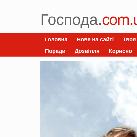
Skip
to
Господа.
com.
content
Головна
Нове на сайті
Твоя
Поради
Дозвілля
Корисно