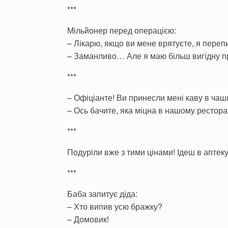
***
Мільйонер перед операцією:
– Лікарю, якщо ви мене врятуєте, я переп
– Заманливо… Але я маю більш вигідну п
***
– Офіціанте! Ви принесли мені каву в чаш
– Ось бачите, яка міцна в нашому рестора
***
Подуріли вже з тими цінами! Ідеш в аптеку
***
Баба запитує діда:
– Хто випив усю бражку?
– Домовик!