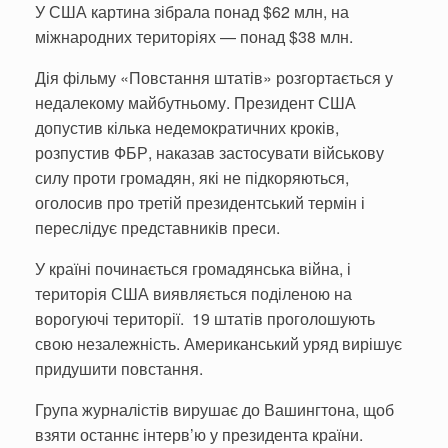
У США картина зібрала понад $62 млн, на
міжнародних територіях — понад $38 млн.
Дія фільму «Повстання штатів» розгортається у
недалекому майбутньому. Президент США
допустив кілька недемократичних кроків,
розпустив ФБР, наказав застосувати військову
силу проти громадян, які не підкоряються,
оголосив про третій президентський термін і
переслідує представників преси.
У країні починається громадянська війна, і
територія США виявляється поділеною на
ворогуючі території. 19 штатів проголошують
свою незалежність. Американський уряд вирішує
придушити повстання.
Група журналістів вирушає до Вашингтона, щоб
взяти останнє інтерв’ю у президента країни.