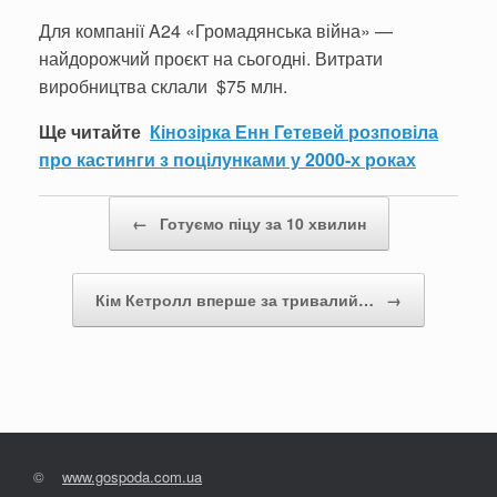
Для компанії A24 «Громадянська війна» —
найдорожчий проєкт на сьогодні. Витрати
виробництва склали $75 млн.
Ще читайте
Кінозірка Енн Гетевей розповіла
про кастинги з поцілунками у 2000-х роках
Post navigation
←
Готуємо піцу за 10 хвилин
Кім Кетролл вперше за тривалий…
→
©
www.gospoda.com.ua