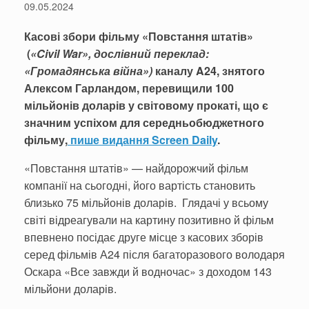
09.05.2024
Касові збори фільму «Повстання штатів»
(
«
Civil War», дослівний переклад:
«
Громадянська війна»
)
каналу A24, знятого
Алексом Гарландом, перевищили 100
мільйонів доларів у світовому прокаті, що є
значним успіхом для середньобюджетного
фільму,
пише видання Screen Daily
.
«Повстання штатів» — найдорожчий фільм
компанії на сьогодні, його вартість становить
близько 75 мільйонів доларів. Глядачі у всьому
світі відреагували на картину позитивно й фільм
впевнено посідає друге місце з касових зборів
серед фільмів А24 після багаторазового володаря
Оскара «Все завжди й водночас» з доходом 143
мільйони доларів.