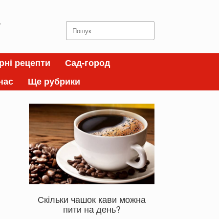
а
Search
for:
рні рецепти
Сад-город
нас
Ще рубрики
Скільки чашок кави можна
пити на день?