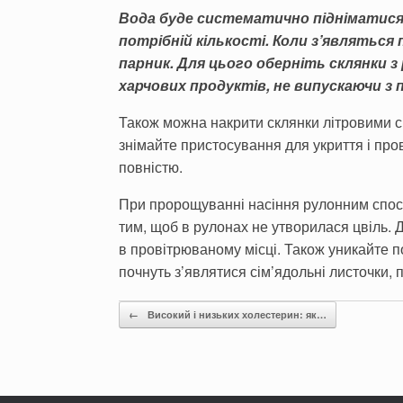
Вода буде систематично підніма­тися 
потрібній кількості. Коли з’являться
парник. Для цього оберніть склянки 
харчових продуктів, не випускаючи з п
Також можна накрити склянки літро­вими ск
знімайте пристосування для укриття і пров
повністю.
При пророщуванні насіння рулон­ним спосо
тим, щоб в рулонах не утворилася цвіль. 
в прові­трюваному місці. Також уникайте 
почнуть з’являтися сім’ядольні листочки, п
Post navigation
←
Високий і низьких холестерин: як…