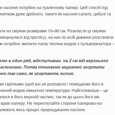
 насіння потрібно на туалетному папері. Цей спосіб під­
инятком дуже дрібного, такого як насіння салату, цибулі та
зати на смужки розмірами 10×90 см. Розкласти ці смужки
­вернулася від протягу), на них по всій довжині розстелити
ім потрібно змочити папір теплою водою з пуль­веризатора –
аємо в один ряд, відступивши на 2 см від верхнього
ж насінинами. Потім починаємо акуратно згортати
очно так само, як згортають килим.
и скріпками (щоб він не розпався) і поміщаємо його в
не­ний водою кімнатної температури. Найголовніше – це
ося в його верхній частині, так як до цьо­го його ми
 краю паперу. Не переплутайте сторони паперово-по­
залежить весь процес про­рощування насіння.