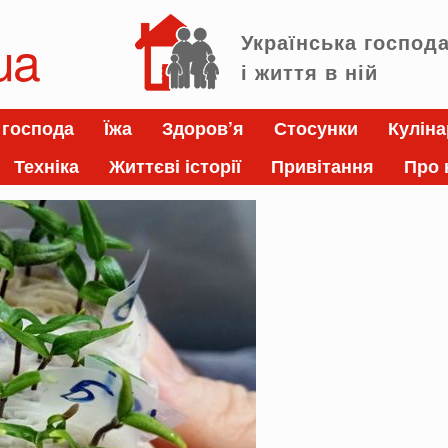
ua
Українська господ
і життя в ній
 господа
Їжа
Здоров’я
Стосунки
Куліна
Техніка
Життєві історії
Привітання
Про 