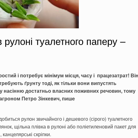
 рулоні туалетного паперу –
стий і потребує мінімум місця, часу і працезатрат! Ві
ребують ґрунту тоді, як тільки вони випустять
ту насінню достатньо власних поживних речовин, тому
є агроном Петро Зінкевич, пише
обиться рулон звичайного і дешевого (сірого) туалетного
клянок, щільна плівка в рулоні або поліетиленовий пакет для
, канцелярські скріпки.