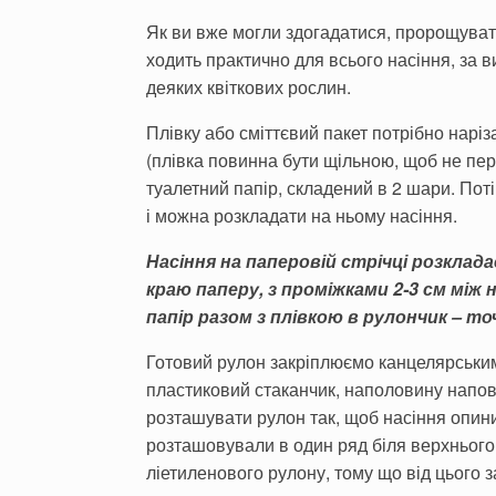
Як ви вже могли здогадатися, пророщувати
ходить практично для всього насіння, за в
деяких квіткових рослин.
Плівку або сміттєвий пакет по­трібно нарі
(плівка повинна бути щільною, щоб не пере
туалетний папір, складений в 2 шари. Пот
і можна розкладати на ньому насіння.
Насіння на паперовій стрічці роз­клад
краю паперу, з проміжками 2-3 см мі
папір разом з плівкою в рулончик – т
Готовий рулон закріплюємо кан­целярським
пластиковий стаканчик, наполовину напов
розташувати рулон так, щоб насіння опинил
розташовували в один ряд біля верхнього
ліетиленового рулону, тому що від цього 