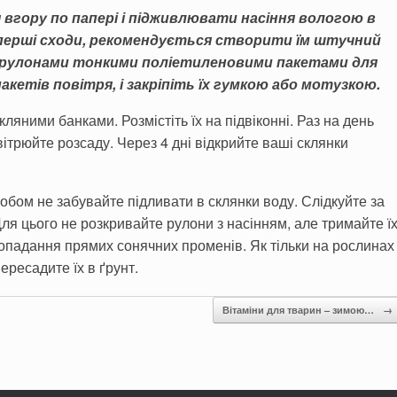
вгору по папері і підживлю­вати насіння вологою в
 перші сходи, рекомендується створи­ти їм штучний
з рулонами тонкими поліетиленовими паке­тами для
акетів повітря, і за­кріпіть їх гумкою або мотузкою.
ляними банками. Розмістіть їх на підвіконні. Раз на день
і­трюйте розсаду. Через 4 дні відкрийте ваші склянки
бом не забувайте підливати в склянки воду. Слідкуйте за
Для цього не розкривайте рулони з насінням, але тримайте ї
по­падання прямих сонячних променів. Як тільки на рослинах
ересадите їх в ґрунт.
Вітаміни для тварин – зимою…
→