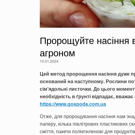
Пророщуйте насіння в
агроном
10.01.2024
Цей метод пророщення насіння дуже про
оснований на наступному.
Рослини пот
сім’ядольні листочки. До цього момен
необхідність в ґрунті відпадає, вважа
https://www.gospoda.com.ua
Отже, для пророщування насіння нам знад
па­перу, кілька півлітрових пластикових с
сміття, пакети поліетиленові для продуктів