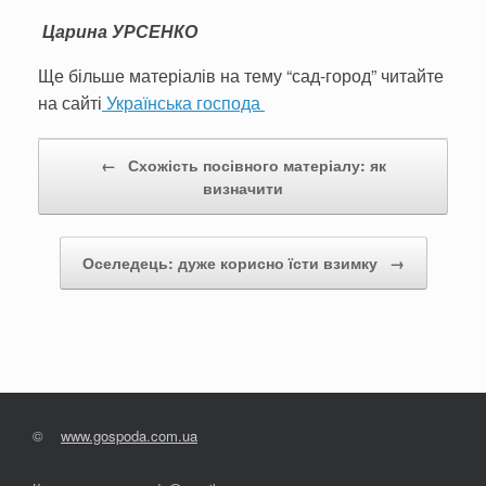
Царина УРСЕНКО
Ще більше матеріалів на тему “сад-город” читайте
на сайті
Українська господа
Post navigation
←
Схожість посівного матеріалу: як
визначити
Оселедець: дуже корисно їсти взимку
→
©
www.gospoda.com.ua