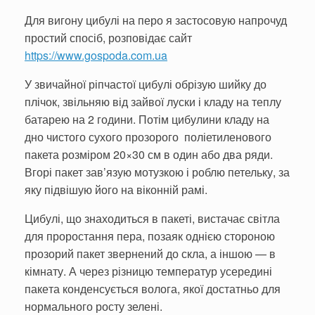
Для вигону цибулі на перо я застосовую напрочуд
простий спосіб, розповідає сайт
https://www.gospoda.com.ua
У звичайної ріпчастої цибулі обрізую шийку до
плічок, звільняю від зайвої луски і кладу на теплу
бата­рею на 2 години. Потім цибулини кладу на
дно чистого сухого прозорого поліетиленового
пакета розміром 20×30 см в один або два ряди.
Вгорі пакет зав’язую мотузкою і роблю петельку, за
яку підвішую його на віконній рамі.
Цибулі, що знаходиться в пакеті, вистачає світла
для проростання пера, позаяк однією сторо­ною
прозорий пакет зверне­ний до скла, а іншою — в
кімнату. А через різницю температур усередині
паке­та конденсується воло­га, якої достатньо для
нормального росту зелені.