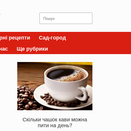
а
Search
for:
рні рецепти
Сад-город
нас
Ще рубрики
Скільки чашок кави можна
пити на день?