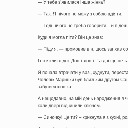
— У тебе з’явилася інша жінка?
— Так. Я нічого не можу з собою вдіяти.
— Тоді нічого не треба говорити. Ти підеш
Куди я могла піти? Він це знав:
— Піду я, — промовив він, щось запхав со
І потяглися дні. Довгі-довгі. Та дні ще не 
Я почала втрачати у вазі, худнути, перес
Чоловік Маринки був близьким другом Сашк
забути чоловіка.
А нещодавно, на мій день народження я ч
коли двері відчинили ключем.
— Синочку! Це ти? – крикнула я з кухні, р