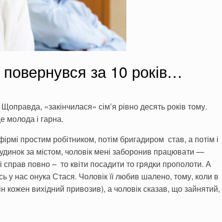
 і повернувся за 10 років…
 Щоправда, «закінчилася» сім’я рівно десять років тому.
ще молода і гарна.
фірмі простим робітником, потім бригадиром став, а потім і
удинок за містом, чоловік мені заборонив працювати —
ті справ повно – то квіти посадити то грядки прополоти. А
у нас онука Стася. Чоловік її любив шалено, тому, коли в
н кожен вихідний привозив), а чоловік сказав, що зайнятий,