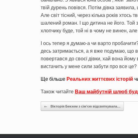
твій дурень повівся. Потім дівка заявила, щ
Але світ тісний, через кілька років хтось 
шалений роман. І що дитина не його. Той
хлопчику буде, той ні в чому не винен, а
І ось тепер я думаю-а чи варто пробачити
десь затримається, а я вже подумаю, що в 
повертався до своєї дівки, хай вона йому
вистачить у мене сили забути про все це?
Ще більше
Реальних життєвих історій
ч
Також читайте
Ваш майбутній шлюб буд
Post navigation
←
Вікторія Бекхем з сім’єю відсвяткувала…