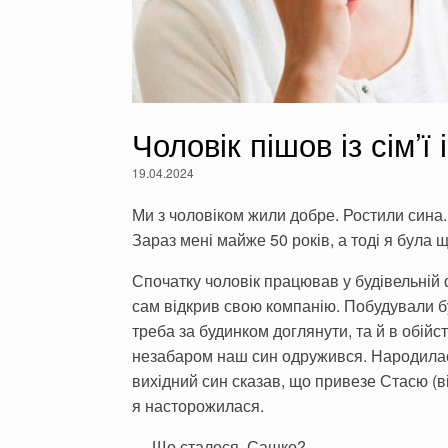
Чоловік пішов із сім’ї
19.04.2024
Ми з чоловіком жили добре. Ростили сина.
Зараз мені майже 50 років, а тоді я була 
Спочатку чоловік працював у будівельній 
сам відкрив свою компанію. Побудували б
треба за будинком доглянути, та й в обійс
незабаром наш син одружився. Народилась 
вихідний син сказав, що привезе Стасю (ві
я насторожилася.
— Що сталося, Сашко?