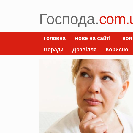
Skip
to
Господа.
com.
content
Головна
Нове на сайті
Твоя
Поради
Дозвілля
Корисно