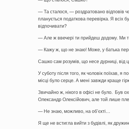
— Та сталося, — роздратовано відповів чол
планується податкова перевірка. Я всіх б
відпочивати?
— Але ж ввечері ти прийдеш додому. Ми т
— Кажу ж, що не знаю! Може, у батька пе
Сашко сам розумів, що несе дурниці, від 
У суботу після того, як чоловік поїхав, я 
місці було серце. А мені завжди краще гір
Звичайно ж, нікого в офісі не було. Був о
Олександр Олексійович, але той лише пле
— Не знаю, можливо, на об’єкті…
Я ще не встигла вийти з будівлі, як друж