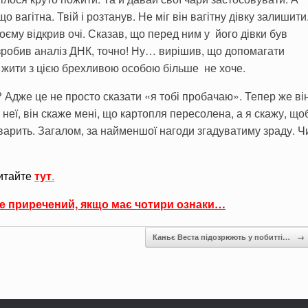
о вагітна. Твій і розтанув. Не міг він вагітну дівку залишити
твоєму відкрив очі. Сказав, що перед ним у його дівки був
 зробив аналіз ДНК, точно! Ну… вирішив, що допомагати
ле жити з цією брехливою особою більше не хоче.
? Адже це не просто сказати «я тобі пробачаю». Тепер же ві
неї, він скаже мені, що картопля пересолена, а я скажу, що
 варить. Загалом, за найменшої нагоди згадуватиму зраду. Ч
итайте
тут
.
е приречений, якщо має чотири ознаки…
Каньє Веста підозрюють у побитті…
→