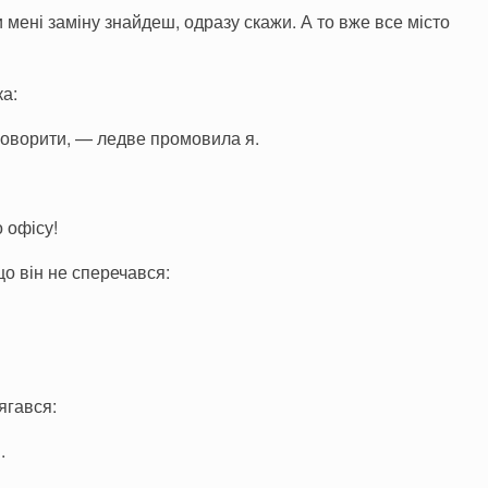
мені заміну знайдеш, одразу скажи. А то вже все місто
ка:
говорити, — ледве промовила я.
 офісу!
що він не сперечався:
дягався:
.