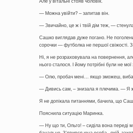
Але у вітальні стояв чоловік.
— Можна увійти? – запитав він.
— Звичайно, це ж і твій дім теж, — стенул
Сашко виглядав дуже погано. Не поголений
сорочки — футболка не першої свіжості. За
Ні, я не розраховувала на повернення, а
нього сталося. І йому потрібні були не мої
— Олю, пробач мені… якщо зможеш, вибач.
— Дивись сам, – знизала я плечима. — Я ж 
Я не допікала питаннями, бачила, що Саш
Пояснила ситуацію Маринка.
— Ну що ти, Ольго! – сиділа вона переді 
банально. З’явився юна особа , якій захот