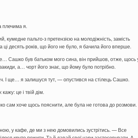
а плечима я.
, кумедне пальто-з претензією на молодіжність, замість
 ці десять років, що його не було, я бачила його вперше.
ле… Сашко був батьком мого сина, він прийшов, отже, щось 
 закиди, а… чорт його знає, що йому було потрібно.
 І ще… я залишуся тут, — опустився на стілець Сашко.
кажу: це і твій дім.
ко сам хоче щось пояснити, але була не готова до розмови.
мною, у кафе, де ми з нею домовились зустрітись. — Все
ілося круто пожити. Та й давай свої чари застосовувати. А