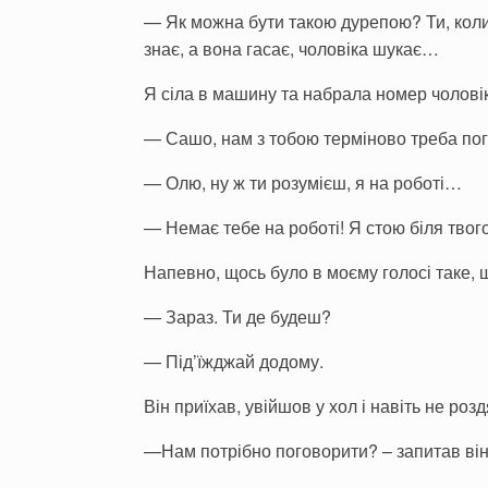
— Як можна бути такою дурепою? Ти, коли 
знає, а вона гасає, чоловіка шукає…
Я сіла в машину та набрала номер чолові
— Сашо, нам з тобою терміново треба по
— Олю, ну ж ти розумієш, я на роботі…
— Немає тебе на роботі! Я стою біля твого
Напевно, щось було в моєму голосі таке, 
— Зараз. Ти де будеш?
— Під’їжджай додому.
Він приїхав, увійшов у хол і навіть не роз
—Нам потрібно поговорити? – запитав він