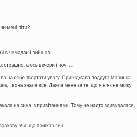
 чи мені піти?
бі в чемодан і вийшов.
так страшно, а ось вечори і ночі …
тала на себе звертати увагу. Приїжджала подруга Маринка.
а, і вона знала все. Лаяла мене за те, що я ніяк не можу
екала на сина з привітаннями. Тому не надто здивувалася,
озраховуючи, що приїхав син.