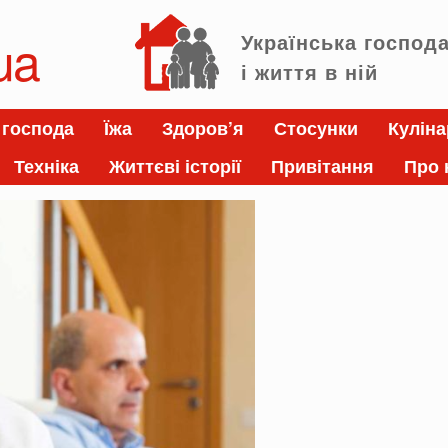
ua
Українська господ
і життя в ній
 господа
Їжа
Здоров’я
Стосунки
Куліна
Техніка
Життєві історії
Привітання
Про 