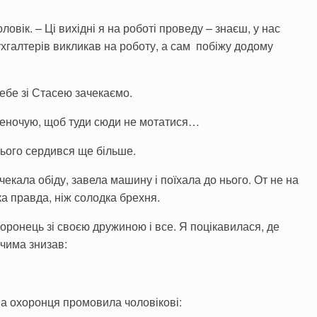
овік. – Ці вихідні я на роботі проведу – знаєш, у нас
ухгалтерів викликав на роботу, а сам побіжу додому
ебе зі Стасею зачекаємо.
реночую, щоб туди сюди не мотатися…
цього сердився ще більше.
почекала обіду, завела машину і поїхала до нього. От не на
ка правда, ніж солодка брехня.
хоронець зі своєю дружиною і все. Я поцікавилася, де
чима знизав:
ина охоронця промовила чоловікові: