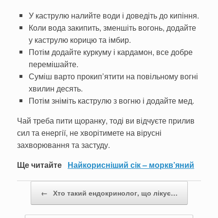
У каструлю налийте води і доведіть до кипіння.
Коли вода закипить, зменшіть вогонь, додайте
у каструлю корицю та імбир.
Потім додайте куркуму і кардамон, все добре
перемішайте.
Суміш варто прокип’ятити на повільному вогні
хвилин десять.
Потім зніміть каструлю з вогню і додайте мед.
Чай треба пити щоранку, тоді ви відчуєте прилив
сил та енергії, не хворітимете на вірусні
захворювання та застуду.
Ще читайте
Найкорисніший сік – моркв’яний
Post navigation
←
Хто такий ендокринолог, що лікує…