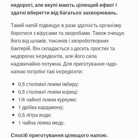
недорогі, але вкупі мають цілющий ефект і
здатні вберегти від багатьох захворювань.
Такий напій підвищує в рази здатність організму
боротися з вірусами та хворобами. Також очищує
його від шлаків, токсинів і хвороботворних
бактерій. Він складається з досить простих та
недорогих інгредієнтів, але його сила
надзвичайно потужна. Для приготування чудо-
напою потрібні такі інгредієнти:
0,5 столової ложки імбиру;
0,5 столової ложки кориці;
1/6 чайної ложки куркуми;
1 дрібка кардамону;
0,5 літра води;
1 чайна ложка меду.
Спосіб приготування цілющого напою.