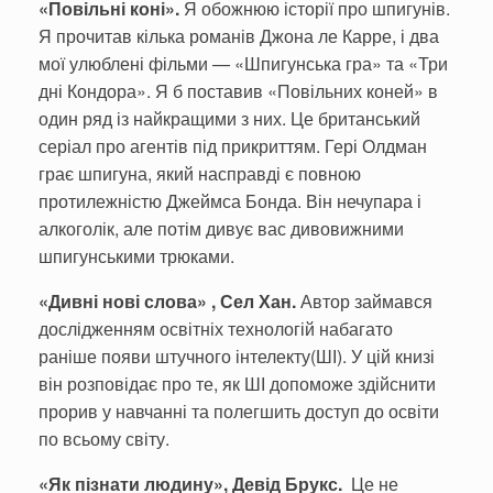
«Повільні коні».
Я обожнюю історії про шпигунів.
Я прочитав кілька романів Джона ле Карре, і два
мої улюблені фільми — «Шпигунська гра» та «Три
дні Кондора». Я б поставив «Повільних коней» в
один ряд із найкращими з них. Це британський
серіал про агентів під прикриттям. Гері Олдман
грає шпигуна, який насправді є повною
протилежністю Джеймса Бонда. Він нечупара і
алкоголік, але потім дивує вас дивовижними
шпигунськими трюками.
«Дивні нові слова» , Сел Хан.
Автор займався
дослідженням освітніх технологій набагато
раніше появи штучного інтелекту(ШІ). У цій книзі
він розповідає про те, як ШІ допоможе здійснити
прорив у навчанні та полегшить доступ до освіти
по всьому світу.
«Як пізнати людину», Девід Брукс.
Це не