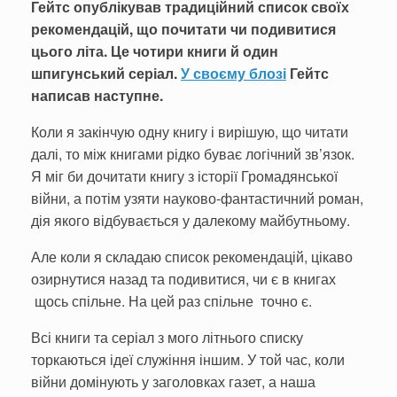
Гейтс опублікував традиційний список своїх
рекомендацій, що почитати чи подивитися
цього літа. Це чотири книги й один
шпигунський серіал.
У своєму блозі
Гейтс
написав наступне.
Коли я закінчую одну книгу і вирішую, що читати
далі, то між книгами рідко буває логічний зв’язок.
Я міг би дочитати книгу з історії Громадянської
війни, а потім узяти науково-фантастичний роман,
дія якого відбувається у далекому майбутньому.
Але коли я складаю список рекомендацій, цікаво
озирнутися назад та подивитися, чи є в книгах
щось спільне. На цей раз спільне точно є.
Всі книги та серіал з мого літнього списку
торкаються ідеї служіння іншим. У той час, коли
війни домінують у заголовках газет, а наша