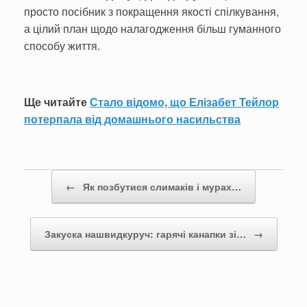
просто посібник з покращення якості спілкування,
а цілий план щодо налагодження більш гуманного
способу життя.
Ще читайте
Стало відомо, що Елізабет Тейлор
потерпала від домашнього насильства
Post navigation
←
Як позбутися слимаків і мурах…
Закуска нашвидкуруч: гарячі канапки зі…
→