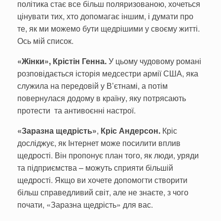
політика стає все більш поляризованою, хочеться
цінувати тих, хто допомагає іншим, і думати про
те, як ми можемо бути щедрішими у своєму житті.
Ось мій список.
«Жінки»,
Крістін Генна.
У цьому чудовому романі
розповідається історія медсестри армії США, яка
служила на передовій у В’єтнамі, а потім
повернулася додому в країну, яку потрясають
протести та антивоєнні настрої.
«Заразна щедрість»
,
Кріс Андерсон.
Кріс
досліджує, як Інтернет може посилити вплив
щедрості. Він пропонує план того, як люди, уряди
та підприємства – можуть сприяти більшій
щедрості. Якщо ви хочете допомогти створити
більш справедливий світ, але не знаєте, з чого
почати, «Заразна щедрість» для вас.